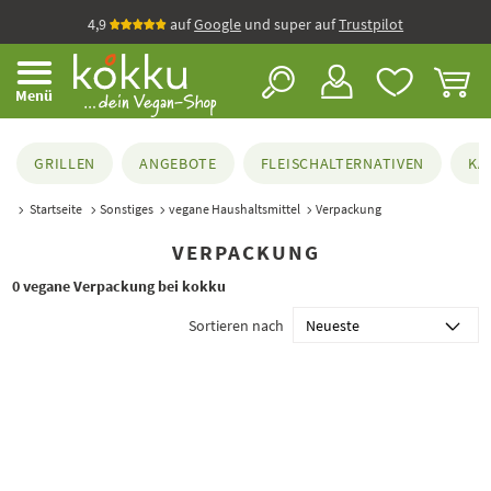
4,9
auf
Google
und super auf
Trustpilot
Menü
GRILLEN
ANGEBOTE
FLEISCHALTERNATIVEN
KÄ
Startseite
Sonstiges
vegane Haushaltsmittel
Verpackung
VERPACKUNG
0 vegane Verpackung bei kokku
Sortieren nach