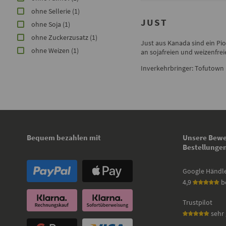
ohne Sellerie
(1)
JUST
ohne Soja
(1)
ohne Zuckerzusatz
(1)
Just aus Kanada sind ein Pion
ohne Weizen
(1)
an sojafreien und weizenfre
Inverkehrbringer: Tofutown
Bequem bezahlen mit
Unsere Bewe
Bestellunge
Google Händl
4,9
b
Trustpilot
sehr 