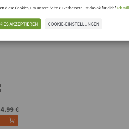
en diese Cookies, um unsere Seite zu verbessern. Ist das ok für dich?
Ich wil
KIES AKZEPTIEREN
COOKIE-EINSTELLUNGEN
l
l
4.99 €