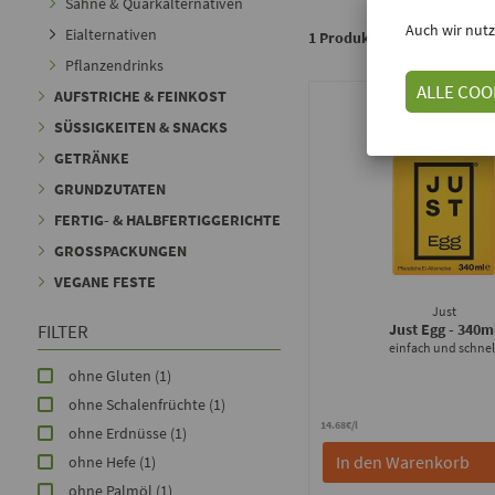
Sahne & Quarkalternativen
Auch wir nutz
Eialternativen
1 Produkte bei kokku
Pflanzendrinks
ALLE COO
AUFSTRICHE & FEINKOST
SÜSSIGKEITEN & SNACKS
GETRÄNKE
GRUNDZUTATEN
FERTIG- & HALBFERTIGGERICHTE
GROSSPACKUNGEN
VEGANE FESTE
Just
FILTER
Just Egg
- 340m
einfach und schnel
ohne Gluten
(1)
ohne Schalenfrüchte
(1)
14.68€/l
ohne Erdnüsse
(1)
In den Warenkorb
ohne Hefe
(1)
ohne Palmöl
(1)