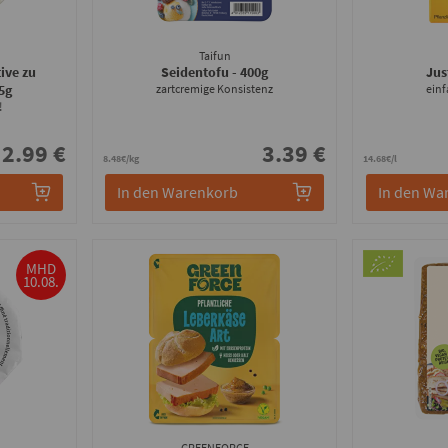
Taifun
ive zu
Seidentofu
- 400g
Jus
5g
zartcremige Konsistenz
einf
!
2.99 €
3.39 €
8.48€/kg
14.68€/l
In den Warenkorb
In den Wa
MHD
10.08.
GREENFORCE