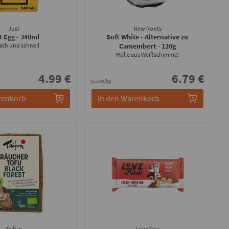
Just
New Roots
t Egg
- 340ml
Soft White - Alternative zu
ach und schnell
Camembert
- 120g
Hülle aus Weißschimmel
4.99 €
6.79 €
56.58€/kg
renkorb
In den Warenkorb
Taifun
LoveRaw