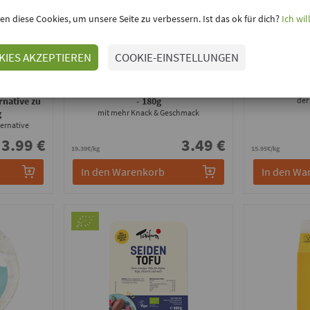
en diese Cookies, um unsere Seite zu verbessern. Ist das ok für dich?
Ich wil
KIES AKZEPTIEREN
COOKIE-EINSTELLUNGEN
GREENFORCE
uter - mit
Vegane Wiener Art - Neue Rezeptur!
Räuc
rnative zu
- 180g
der
g
mit mehr Knack & Geschmack
ernative
3.99 €
3.49 €
19.39€/kg
15.95€/kg
In den Warenkorb
In den Wa