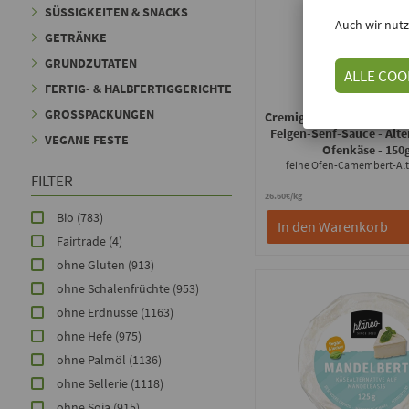
SÜSSIGKEITEN & SNACKS
Auch wir nutz
GETRÄNKE
GRUNDZUTATEN
ALLE COO
FERTIG- & HALBFERTIGGERICHTE
planeo
GROSSPACKUNGEN
Cremiger Ofenschmelz Krä
Feigen-Senf-Sauce - Alte
VEGANE FESTE
Ofenkäse
- 150
feine Ofen-Camembert-Alt
FILTER
26.60€/kg
Bio
(783)
In den Warenkorb
Fairtrade
(4)
ohne Gluten
(913)
ohne Schalenfrüchte
(953)
ohne Erdnüsse
(1163)
ohne Hefe
(975)
ohne Palmöl
(1136)
ohne Sellerie
(1118)
ohne Soja
(915)