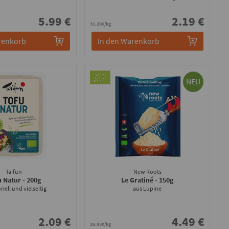
5.99 €
2.19 €
31.29€/kg
renkorb
In den Warenkorb
NEU
Taifun
New Roots
u Natur
- 200g
Le Gratiné
- 150g
onell und vielseitig
aus Lupine
2.09 €
4.49 €
29.93€/kg