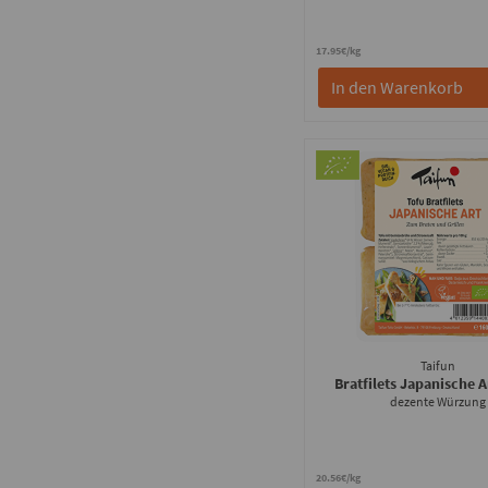
17.95€/kg
In den Warenkorb
Taifun
Bratfilets Japanische 
dezente Würzung
20.56€/kg