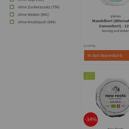
ohne Zuckerzusatz
(756)
ohne Weizen
(941)
planeo
Mandelbert (Alternat
ohne Knoblauch
(949)
Camembert)
- 12
Günstig und lecker
23.92€/kg
In den Warenkorb
-34%
New Roots