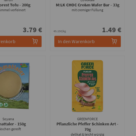
orest Tofu
- 200g
M:LK CHOC Cre&m Wafer Bar
- 33g
ümmel verfeinert
mit cremiger Füllung
3.79 €
1.49 €
45.15€/kg
renkorb
In den Warenkorb
Soyana
GREENFORCE
attaler
- 150g
Pflanzliche Pfeffer Schinken Art
-
Wochen gereift
70g
delikat & leicht würzig