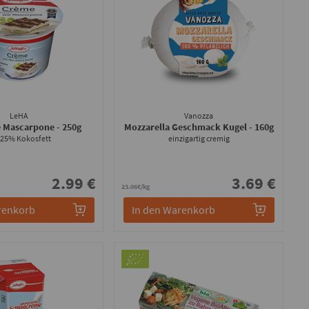
LeHA
Vanozza
e Mascarpone
- 250g
Mozzarella Geschmack Kugel
- 160g
 25% Kokosfett
einzigartig cremig
2.99 €
3.69 €
23.06€/kg
renkorb
In den Warenkorb