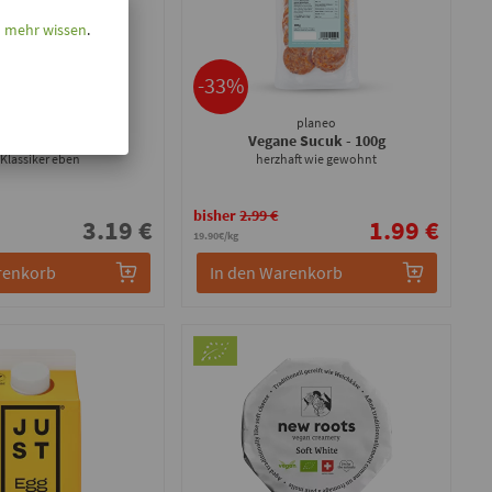
l mehr wissen
.
-33%
Taifun
planeo
hertofu
- 200g
Vegane Sucuk
- 100g
 Klassiker eben
herzhaft wie gewohnt
bisher
2.99 €
3.19 €
1.99 €
19.90€/kg
renkorb
In den Warenkorb