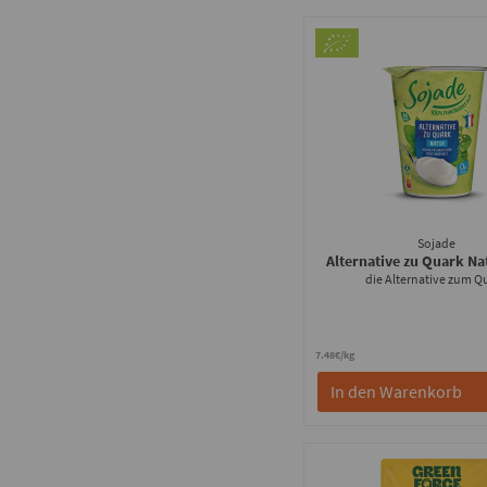
Sojade
Alternative zu Quark N
die Alternative zum Q
7.48€/kg
In den Warenkorb