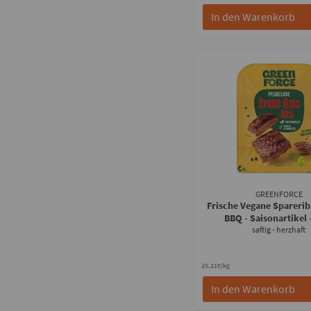
In den Warenkorb
GREENFORCE
Frische Vegane Spareri
BBQ - Saisonartikel
saftig - herzhaft
25.21€/kg
In den Warenkorb