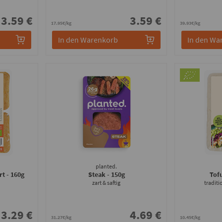
3.59 €
3.59 €
17.95€/kg
39.93€/kg
In den Warenkorb
In den Wa
planted.
Art
- 160g
Steak
- 150g
Tof
zart & saftig
traditi
3.29 €
4.69 €
31.27€/kg
10.45€/kg