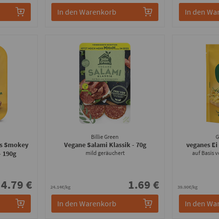
In den Warenkorb
In den Wa
Billie Green
bs Smokey
Vegane Salami Klassik
- 70g
veganes Ei
- 190g
mild geräuchert
auf Basis
4.79 €
1.69 €
24.14€/kg
39.90€/kg
In den Warenkorb
In den Wa