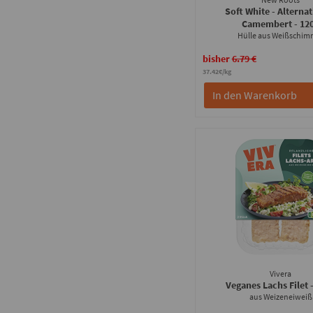
Soft White - Alternat
Camembert
- 12
Hülle aus Weißschim
bisher
6.79 €
37.42€/kg
In den Warenkorb
Vivera
Veganes Lachs Filet
aus Weizeneiweiß