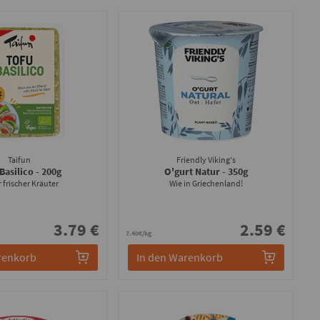
Taifun
Friendly Viking's
Basilico
- 200g
O'gurt Natur
- 350g
r frischer Kräuter
Wie in Griechenland!
3.79 €
2.59 €
7.40€/kg
renkorb
In den Warenkorb