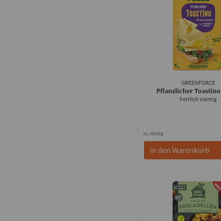
GREENFORCE
Pflanzlicher Toastin
herrlich cremig
21.36€/kg
In den Warenkorb