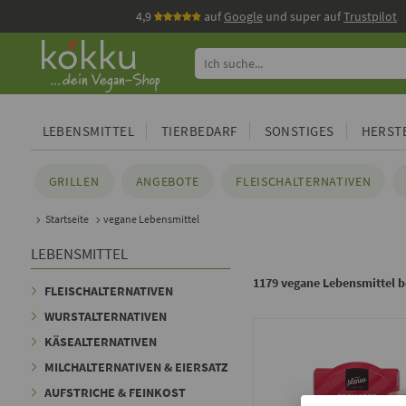
4,9
auf
Google
und super auf
Trustpilot
LEBENSMITTEL
TIERBEDARF
SONSTIGES
HERSTE
GRILLEN
ANGEBOTE
FLEISCHALTERNATIVEN
Startseite
vegane Lebensmittel
LEBENSMITTEL
1179 vegane Lebensmittel 
FLEISCHALTERNATIVEN
WURSTALTERNATIVEN
KÄSEALTERNATIVEN
MILCHALTERNATIVEN & EIERSATZ
AUFSTRICHE & FEINKOST