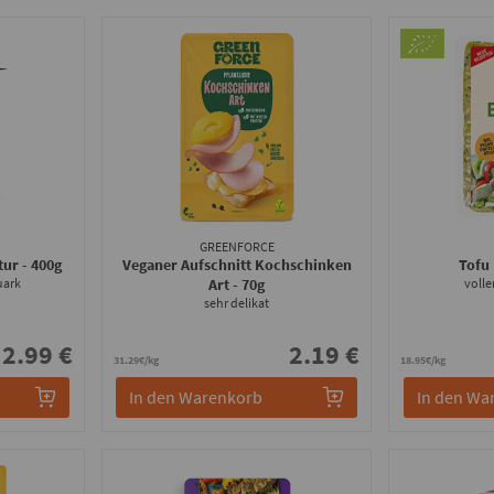
GREENFORCE
atur
- 400g
Veganer Aufschnitt Kochschinken
Tofu 
uark
Art
- 70g
volle
sehr delikat
2.99 €
2.19 €
31.29€/kg
18.95€/kg
In den Warenkorb
In den Wa