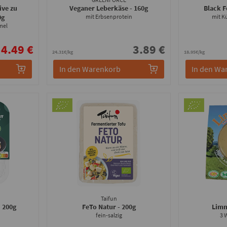
ive zu
Veganer Leberkäse
- 160g
Black F
0g
mit Erbsenprotein
mit K
mel
4.49 €
3.89 €
24.31€/kg
18.95€/kg
In den Warenkorb
In den Wa
Taifun
- 200g
FeTo Natur
- 200g
Limm
fein-salzig
3 