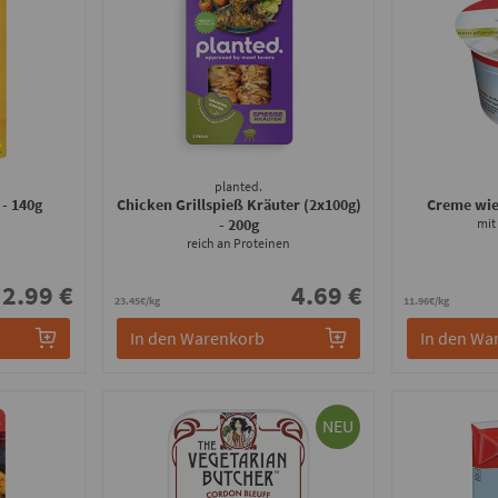
planted.
o
- 140g
Chicken Grillspieß Kräuter (2x100g)
Creme wi
- 200g
mit
reich an Proteinen
2.99 €
4.69 €
23.45€/kg
11.96€/kg
In den Warenkorb
In den Wa
NEU