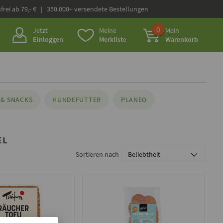
frei ab 79,- € | 350.000+ versendete Bestellungen
0
Jetzt
Meine
Mein
Einloggen
Merkliste
Warenkorb
& SNACKS
HUNDEFUTTER
PLANEO
EL
Sortieren nach