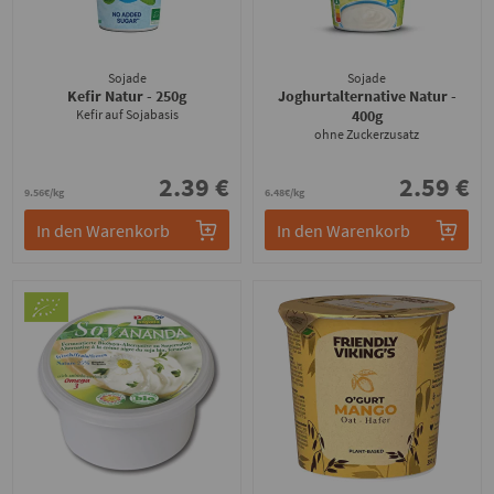
Sojade
Sojade
Kefir Natur
- 250g
Joghurtalternative Natur
-
Kefir auf Sojabasis
400g
ohne Zuckerzusatz
2.39 €
2.59 €
9.56€/kg
6.48€/kg
In den Warenkorb
In den Warenkorb