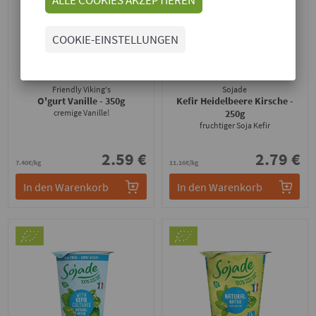
COOKIE-EINSTELLUNGEN
Friendly Viking's
Sojade
O'gurt Vanille
- 350g
Kefir Heidelbeere Kirsche
-
cremige Vanille!
250g
fruchtiger Soja Kefir
2.59 €
2.79 €
7.40€/kg
11.16€/kg
In den Warenkorb
In den Warenkorb