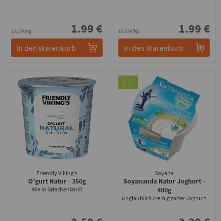
1.99 €
1.99 €
13.27€/kg
13.27€/kg
In den Warenkorb
In den Warenkorb
Friendly Viking's
Soyana
O'gurt Natur
- 350g
Soyananda Natur Joghurt
-
Wie in Griechenland!
400g
unglaublich cremig zarter Joghurt