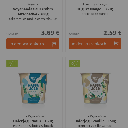
Soyana
Friendly Viking's
Soyananda Sauerrahm
O'gurt Mango
- 350g
Alternative
- 200g
griechische Mango
bekömmlich und leicht verdaulich
3.69 €
2.59 €
18.45€/kg
7.40€/kg
In den Warenkorb
In den Warenkorb
The Vegan Cow
The Vegan Cow
Haferjogu Natur
- 150g
Haferjogu Vanille
- 150g
ganz ohne Schnick-Schnack
cremiger Vanille-Genuss