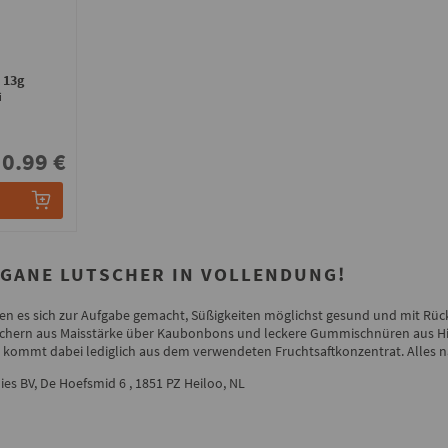
- 13g
i
0.99 €
EGANE LUTSCHER IN VOLLENDUNG!
n es sich zur Aufgabe gemacht, Süßigkeiten möglichst gesund und mit Rüc
schern aus Maisstärke über Kaubonbons und leckere Gummischnüren aus H
kommt dabei lediglich aus dem verwendeten Fruchtsaftkonzentrat. Alles na
es BV, De Hoefsmid 6 , 1851 PZ Heiloo, NL