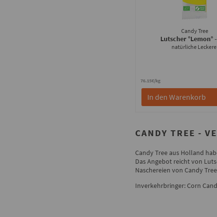
Candy Tree
Lutscher °Lemon°
natürliche Leckere
76.15€/kg
In den Warenkorb
CANDY TREE - V
Candy Tree aus Holland habe
Das Angebot reicht von Lut
Naschereien von Candy Tree 
Inverkehrbringer: Corn Candi