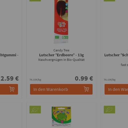
Candy Tree
uchtgummi
-
Lutscher °Erdbeere°
- 13g
Lutscher °Sc
Naschvergnügen in Bio-Qualität
fast 
2.59 €
0.99 €
76.15€/kg
76.15€/kg
In den Warenkorb
In den Wa