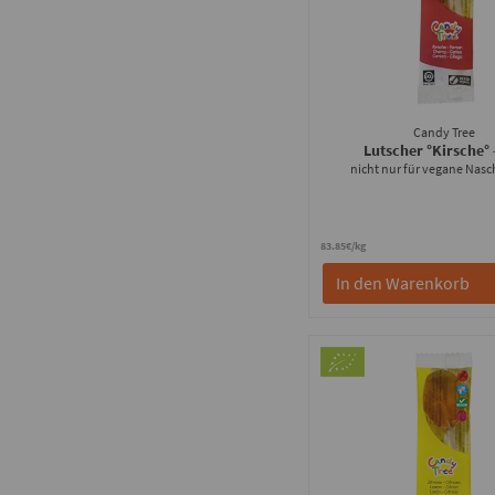
Candy Tree
Lutscher °Kirsche°
nicht nur für vegane Nas
83.85€/kg
In den Warenkorb