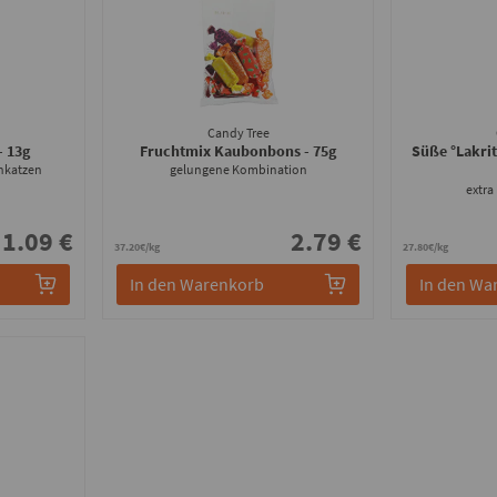
Candy Tree
- 13g
Fruchtmix Kaubonbons
- 75g
Süße °Lakrit
chkatzen
gelungene Kombination
extra 
1.09 €
2.79 €
37.20€/kg
27.80€/kg
In den Warenkorb
In den Wa