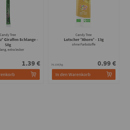
Candy Tree
Candy Tree
z° Giraffen Schlange
-
Lutscher °Ahorn°
- 13g
50g
ohne Farbstoffe
lang, extra lecker
1.39 €
0.99 €
76.15€/kg
renkorb
In den Warenkorb