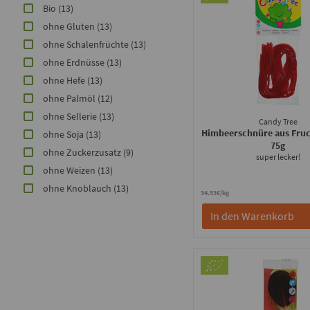
Bio
(13)
ohne Gluten
(13)
ohne Schalenfrüchte
(13)
ohne Erdnüsse
(13)
ohne Hefe
(13)
ohne Palmöl
(12)
ohne Sellerie
(13)
Candy Tree
Himbeerschnüre aus Fr
ohne Soja
(13)
75g
ohne Zuckerzusatz
(9)
super lecker!
ohne Weizen
(13)
ohne Knoblauch
(13)
34.53€/kg
In den Warenkorb