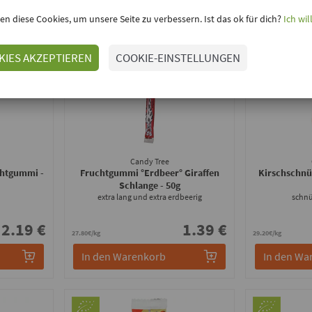
en diese Cookies, um unsere Seite zu verbessern. Ist das ok für dich?
Ich wil
KIES AKZEPTIEREN
COOKIE-EINSTELLUNGEN
Candy Tree
uchtgummi
-
Fruchtgummi °Erdbeer° Giraffen
Kirschschn
Schlange
- 50g
extra lang und extra erdbeerig
schnü
2.19 €
1.39 €
27.80€/kg
29.20€/kg
In den Warenkorb
In den Wa