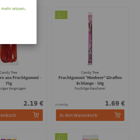
l mehr wissen
.
Candy Tree
Candy Tree
üre aus Fruchtgummi
-
Fruchtgummi °Himbeer° Giraffen
75g
Schlange
- 50g
riges Vergnügen
fruchtige Nascherei
2.19 €
1.69 €
33.80€/kg
renkorb
In den Warenkorb