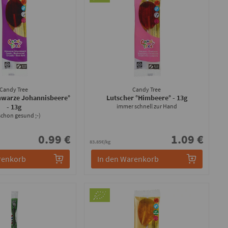
Candy Tree
Candy Tree
hwarze Johannisbeere°
Lutscher °Himbeere°
- 13g
- 13g
immer schnell zur Hand
schon gesund ;-)
0.99 €
1.09 €
83.85€/kg
renkorb
In den Warenkorb