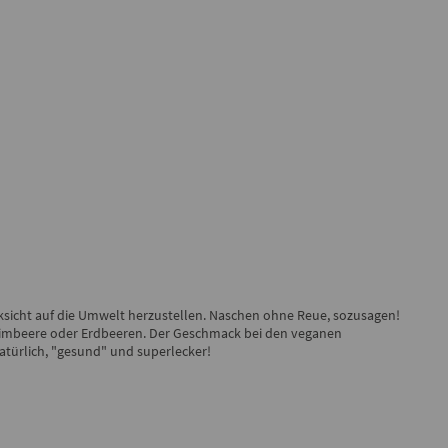
ksicht auf die Umwelt herzustellen. Naschen ohne Reue, sozusagen!
imbeere oder Erdbeeren. Der Geschmack bei den veganen
türlich, "gesund" und superlecker!