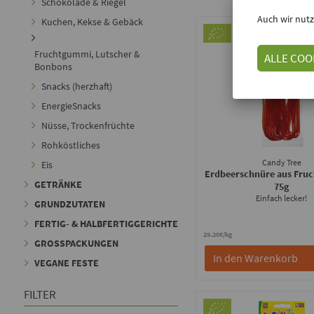
Schokolade & Riegel
Auch wir nutz
Kuchen, Kekse & Gebäck
Fruchtgummi, Lutscher &
ALLE COO
Bonbons
Snacks (herzhaft)
EnergieSnacks
Nüsse, Trockenfrüchte
Rohköstliches
Candy Tree
Eis
Erdbeerschnüre aus Fr
GETRÄNKE
75g
Einfach lecker!
GRUNDZUTATEN
FERTIG- & HALBFERTIGGERICHTE
29.20€/kg
GROSSPACKUNGEN
In den Warenkorb
VEGANE FESTE
FILTER