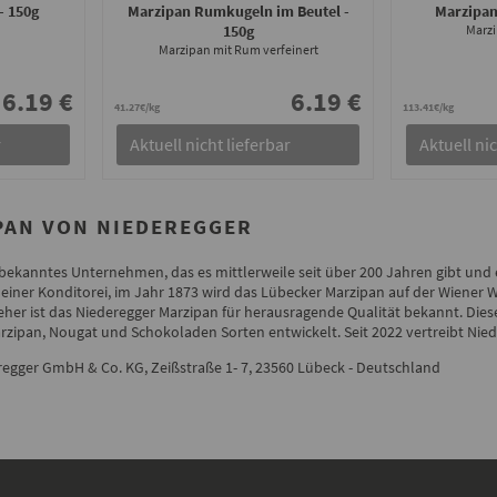
- 150g
Marzipan Rumkugeln im Beutel
-
Marzipan
150g
Marzi
Marzipan mit Rum verfeinert
6.19 €
6.19 €
41.27€/kg
113.41€/kg
r
Aktuell nicht lieferbar
Aktuell nic
PAN VON NIEDEREGGER
t bekanntes Unternehmen, das es mittlerweile seit über 200 Jahren gibt und
einer Konditorei, im Jahr 1873 wird das Lübecker Marzipan auf der Wiener W
jeher ist das Niederegger Marzipan für herausragende Qualität bekannt. Dies
zipan, Nougat und Schokoladen Sorten entwickelt. Seit 2022 vertreibt Niede
eregger GmbH & Co. KG, Zeißstraße 1- 7, 23560 Lübeck - Deutschland