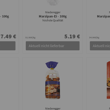
Niederegger
- 100g
Marzipan-Ei
- 100g
Marzipa
höchste Qualität
7.49 €
5.19 €
51.90€/kg
54.90€/kg
r
Aktuell nicht lieferbar
Aktuell nic
Niederegger