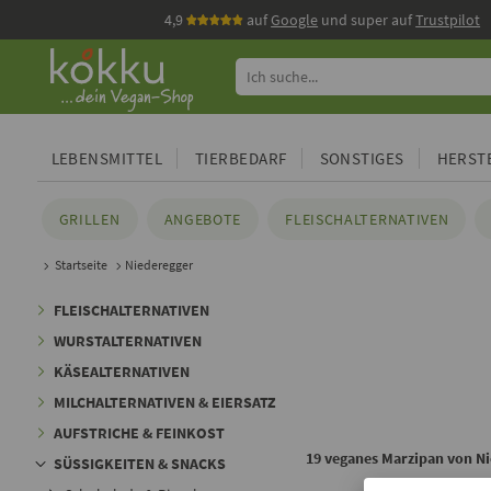
4,9
auf
Google
und super auf
Trustpilot
LEBENSMITTEL
TIERBEDARF
SONSTIGES
HERSTE
GRILLEN
ANGEBOTE
FLEISCHALTERNATIVEN
Startseite
Niederegger
FLEISCHALTERNATIVEN
WURSTALTERNATIVEN
KÄSEALTERNATIVEN
MILCHALTERNATIVEN & EIERSATZ
AUFSTRICHE & FEINKOST
19 veganes Marzipan von N
SÜSSIGKEITEN & SNACKS