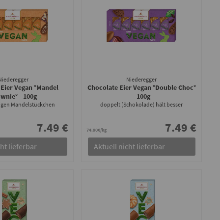
Niederegger
Niederegger
 Eier Vegan °Mandel
Chocolate Eier Vegan °Double Choc°
ownie°
- 100g
- 100g
igen Mandelstückchen
doppelt (Schokolade) hält besser
7.49 €
7.49 €
74.90€/kg
ht lieferbar
Aktuell nicht lieferbar