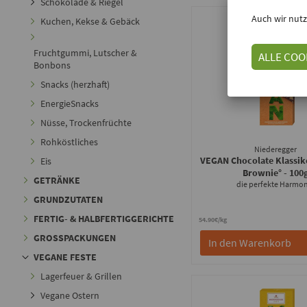
Schokolade & Riegel
Auch wir nutz
Kuchen, Kekse & Gebäck
Fruchtgummi, Lutscher &
ALLE COO
Bonbons
Snacks (herzhaft)
EnergieSnacks
Nüsse, Trockenfrüchte
Rohköstliches
Niederegger
VEGAN Chocolate Klassik
Eis
Brownie°
- 100
GETRÄNKE
die perfekte Harmon
GRUNDZUTATEN
FERTIG- & HALBFERTIGGERICHTE
54.90€/kg
GROSSPACKUNGEN
In den Warenkorb
VEGANE FESTE
Lagerfeuer & Grillen
Vegane Ostern