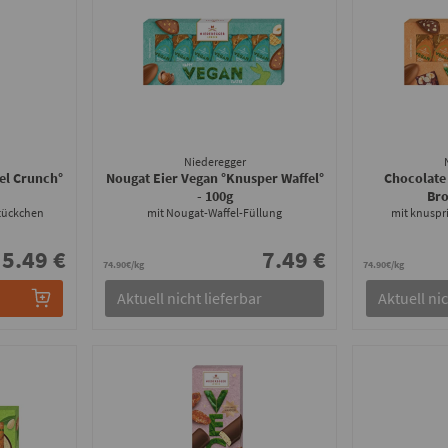
Niederegger
el Crunch°
Nougat Eier Vegan °Knusper Waffel°
Chocolate
- 100g
Br
Stückchen
mit Nougat-Waffel-Füllung
mit knuspr
5.49 €
7.49 €
74.90€/kg
74.90€/kg
Aktuell nicht lieferbar
Aktuell nic