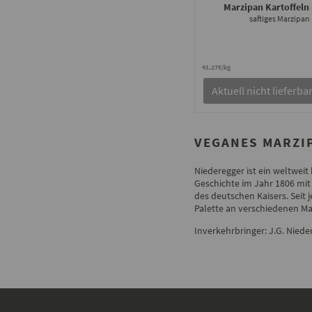
Marzipan Kartoffeln
saftiges Marzipan
41.27€/kg
Aktuell nicht lieferba
VEGANES MARZI
Niederegger ist ein weltwei
Geschichte im Jahr 1806 mit 
des deutschen Kaisers. Seit 
Palette an verschiedenen Mar
Inverkehrbringer: J.G. Nied