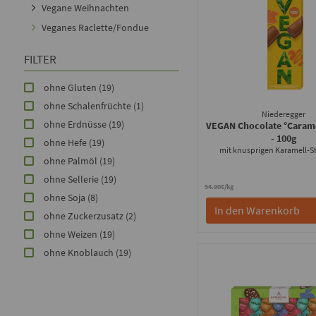
Vegane Weihnachten
Veganes Raclette/Fondue
FILTER
ohne Gluten
(19)
ohne Schalenfrüchte
(1)
Niederegger
ohne Erdnüsse
(19)
VEGAN Chocolate °Caram
- 100g
ohne Hefe
(19)
mit knusprigen Karamell-
ohne Palmöl
(19)
ohne Sellerie
(19)
54.90€/kg
ohne Soja
(8)
In den Warenkorb
ohne Zuckerzusatz
(2)
ohne Weizen
(19)
ohne Knoblauch
(19)