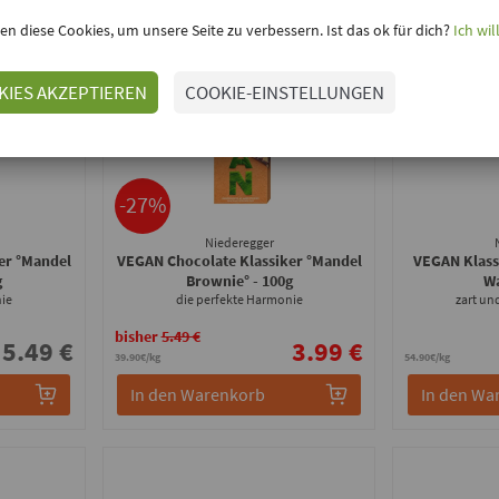
en diese Cookies, um unsere Seite zu verbessern. Ist das ok für dich?
Ich wil
MHD
19.08.
KIES AKZEPTIEREN
COOKIE-EINSTELLUNGEN
-27%
Niederegger
er °Mandel
VEGAN Chocolate Klassiker °Mandel
VEGAN Klass
g
Brownie°
- 100g
Wa
ie
die perfekte Harmonie
zart un
bisher
5.49 €
5.49 €
3.99 €
39.90€/kg
54.90€/kg
In den Warenkorb
In den Wa