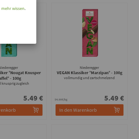
l mehr wissen
.
Niederegger
Niederegger
iker °Nougat Knusper
VEGAN Klassiker °Marzipan°
- 100g
ffel°
- 100g
vollmundig und zartschmelzend
d knusprig zugleich
5.49 €
5.49 €
54.90€/kg
renkorb
In den Warenkorb