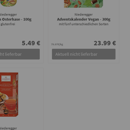
Niederegger
Niederegger
n Osterhase
- 100g
Adventskalender Vegan
- 300g
glutenfrei
mit fünf unterschiedlichen Sorten
5.49 €
23.99 €
79.97€/kg
ht lieferbar
Aktuell nicht lieferbar
Niederegger