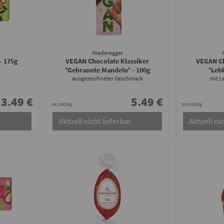
Niederegger
- 175g
VEGAN Chocolate Klassiker
VEGAN Ch
°Gebrannte Mandeln°
- 100g
°Leb
ausgezeichneter Geschmack
mit 
3.49 €
5.49 €
54.90€/kg
54.90€/kg
r
Aktuell nicht lieferbar
Aktuell nic