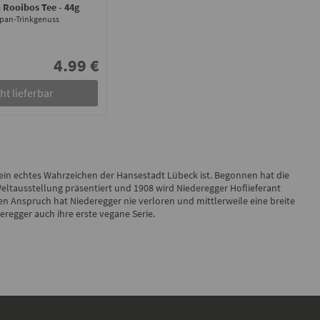
 Rooibos Tee
- 44g
pan-Trinkgenuss
4.99 €
ht lieferbar
 ein echtes Wahrzeichen der Hansestadt Lübeck ist. Begonnen hat die
eltausstellung präsentiert und 1908 wird Niederegger Hoflieferant
en Anspruch hat Niederegger nie verloren und mittlerweile eine breite
regger auch ihre erste vegane Serie.