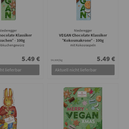
Niederegger
Niederegger
ocolate Klassiker
VEGAN Chocolate Klassiker
kuchen°
- 100g
°Kokosmakrone°
- 100g
Lebkuchengewürz
mit Kokosraspeln
5.49 €
5.49 €
54.90€/kg
ht lieferbar
Aktuell nicht lieferbar