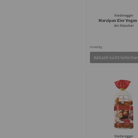
Niederegger
Marzipan Eier Vegan
der Klassiker
74.90€/kg
Aktuell nicht lieferba
Niederegger