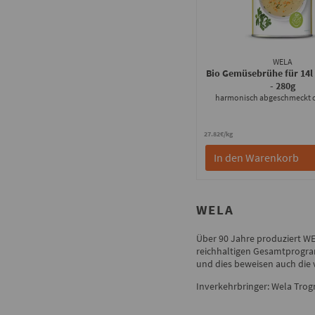
WELA
Bio Gemüsebrühe für 14l
- 280g
harmonisch abgeschmeckt 
27.82€/kg
In den Warenkorb
WELA
Über 90 Jahre produziert W
reichhaltigen Gesamtprogram
und dies beweisen auch die
Inverkehrbringer: Wela Trogn