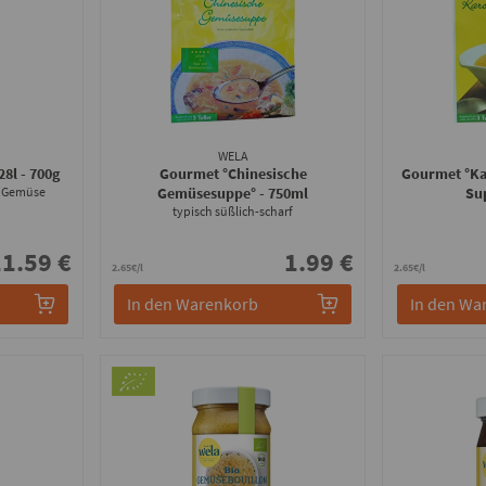
WELA
28l
- 700g
Gourmet °Chinesische
Gourmet °Ka
h Gemüse
Gemüsesuppe°
- 750ml
Su
typisch süßlich-scharf
1.59 €
1.99 €
2.65€/l
2.65€/l
In den Warenkorb
In den Wa