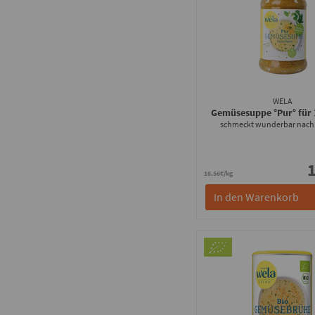
WELA
Gemüsesuppe °Pur° für 
schmeckt wunderbar nac
1
16.56€/kg
In den Warenkorb