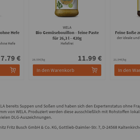
WELA
 ohne Hefe
Bio Gemüsebouillon - feine Paste
Feine Soße z
für 26,3 l
- 420g
der ideale und
ohne Hefe
Hefefrei
7.79 €
11.99 €
28.55€/kg
21.54€/kg
In den Warenkorb
In den Wa
ELA bereits Suppen und Soßen und haben sich den Expertenstatus ohne Fra
m von WELA. Produziert werden diese ausschließlich mit Rohstoffen lokaler 
 vielen DLG-Auszeichnungen.
itz Fritz Busch GmbH & Co. KG, Gottlieb-Daimler-Str. 7, D-24568 Kaltenkirc