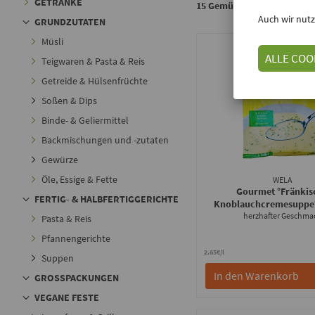
GETRÄNKE
15 Gemüsesuppen von WELA
Auch wir nutz
GRUNDZUTATEN
Müsli
ALLE COO
Teigwaren & Pasta & Reis
Getreide & Hülsenfrüchte
Soßen & Dips
Binde- & Geliermittel
Backmischungen und -zutaten
Gewürze
Öle, Essige & Fette
WELA
Gourmet °Fränkis
FERTIG- & HALBFERTIGGERICHTE
Knoblauchcremesuppe
herzhafter Geschma
Pasta & Reis
Pfannengerichte
2.65€/l
Suppen
In den Warenkorb
GROSSPACKUNGEN
VEGANE FESTE