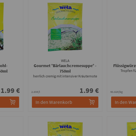
WELA
ohl-
Gourmet °Bärlauchcremesuppe°
-
Flüssigwür
50ml
750ml
Tropfen f
herrlich cremig mit intensiver Kräuternote
1.99 €
1.99 €
2.65€/l
40.82€/kg
In den Warenkorb
In den Wa