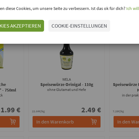
 bei kokku
en diese Cookies, um unsere Seite zu verbessern. Ist das ok für dich?
Ich wil
KIES AKZEPTIEREN
COOKIE-EINSTELLUNGEN
WELA
che
Speisewürze Orinigal
- 110g
Speisewürze 
°
- 750ml
ohne Glutamat und Hefe
ck
in der prak
1.99 €
2.49 €
22.64€/kg
7.28€/kg
In den Warenkorb
In den Wa