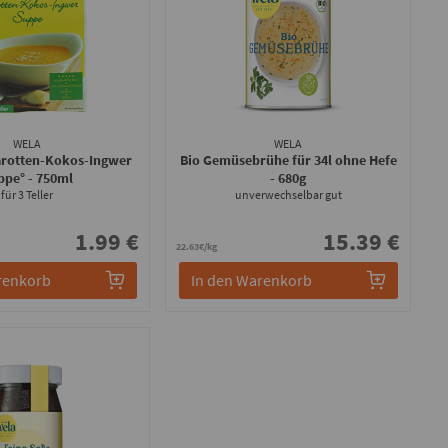
WELA
WELA
rotten-Kokos-Ingwer
Bio Gemüsebrühe für 34l ohne Hefe
ppe°
- 750ml
- 680g
für 3 Teller
unverwechselbar gut
1.99 €
15.39 €
22.63€/kg
renkorb
In den Warenkorb