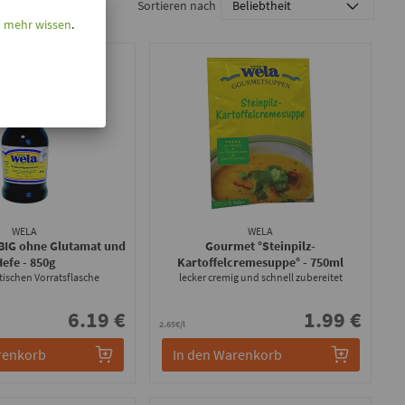
Sortieren nach
l mehr wissen
.
WELA
WELA
BIG ohne Glutamat und
Gourmet °Steinpilz-
Hefe
- 850g
Kartoffelcremesuppe°
- 750ml
tischen Vorratsflasche
lecker cremig und schnell zubereitet
6.19 €
1.99 €
2.65€/l
renkorb
In den Warenkorb