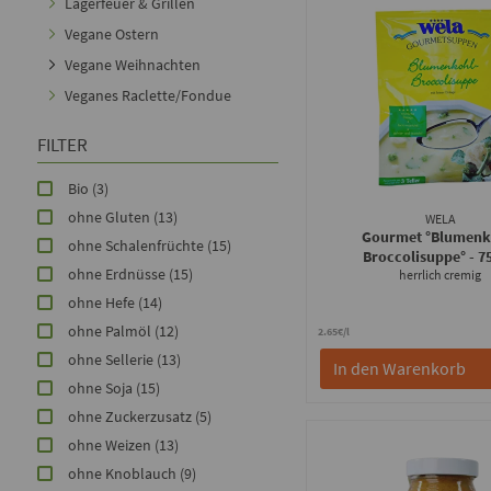
Lagerfeuer & Grillen
Vegane Ostern
Vegane Weihnachten
Veganes Raclette/Fondue
FILTER
Bio
(3)
ohne Gluten
(13)
WELA
Gourmet °Blumenk
ohne Schalenfrüchte
(15)
Broccolisuppe°
- 7
ohne Erdnüsse
(15)
herrlich cremig
ohne Hefe
(14)
ohne Palmöl
(12)
2.65€/l
ohne Sellerie
(13)
In den Warenkorb
ohne Soja
(15)
ohne Zuckerzusatz
(5)
ohne Weizen
(13)
ohne Knoblauch
(9)