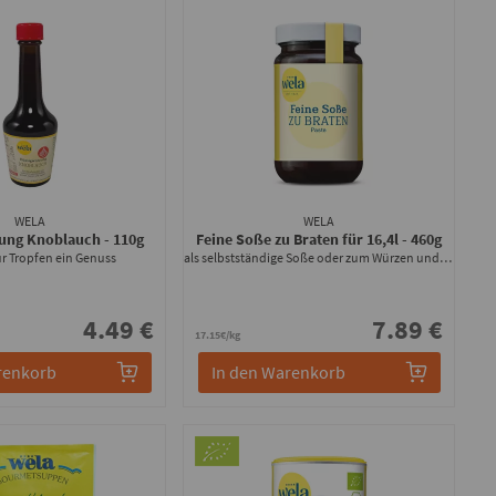
WELA
WELA
zung Knoblauch
- 110g
Feine Soße zu Braten für 16,4l
- 460g
ür Tropfen ein Genuss
als selbstständige Soße oder zum Würzen und Verfeinern
4.49 €
7.89 €
17.15€/kg
renkorb
In den Warenkorb