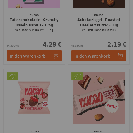
nucao
nucao
Tafelschokolade - Crunchy
Schokoriegel - Roasted
Haselnussmus
- 125g
Hazelnut Butter
- 33g
mit Haselnussmusfüllung
voll mit Haselnussmus
4.29 €
2.19 €
34.32€/kg
66.36€/kg
In den Warenkorb
In den Warenkorb
nucao
nucao