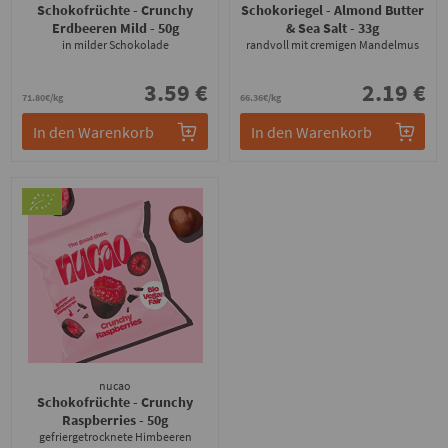
Schokofrüchte - Crunchy
Schokoriegel - Almond Butter
Erdbeeren Mild
- 50g
& Sea Salt
- 33g
in milder Schokolade
randvoll mit cremigen Mandelmus
3.59 €
2.19 €
71.80€/kg
66.36€/kg
In den Warenkorb
In den Warenkorb
nucao
Schokofrüchte - Crunchy
Raspberries
- 50g
gefriergetrocknete Himbeeren