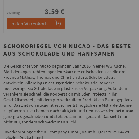
3.59 €
71.80€/kg
In den Warenkorb
SCHOKORIEGEL VON NUCAO - DAS BESTE
AUS SCHOKOLADE UND HANFSAMEN
Die Geschichte von nucao beginnt im Jahr 2016 in einer WG Küche.
Statt der angestrebten Ingenieurskarriere entscheiden sich die drei
Freunde Mathias, Thomas und Christian dazu, Schokolade zu
entwickeln. Allerdings nicht irgendeine Schokolade, sondern
hochwertige Bio Schokolade in plastikfreier Verpackung. Außerdem
verankern sie schnell die Kooperation mit Eden Projects in ihr
Geschäftsmodell, mit dem pro verkauftem Produkt ein Baum gepflanzt
wird. Das Ziel von nucao ist es, schnellstmöglich eine Milliarde Bäume
zu pflanzen. Die Themen Nachhaltigkeit und Genuss werden bei nucao
ganz groß geschrieben und stets zusammen gedacht. Das sieht man
nicht nur, sondern schmeckt man auch!
Inverkehrbringer: the nu company GmbH, Naumburger Str. 25 04229
Leipzig - Deutschland