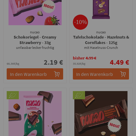
-10%
nucao
nucao
Schokoriegel - Creamy
Tafelschokolade - Hazelnuts &
Strawberry
- 33g
Cornflakes
- 125g
unfassbar lecker fruchtig
mit Haselnuss-Crunch
bisher
4.99 €
2.19 €
4.49 €
66.36€/kg
35.92€/kg
In den Warenkorb
In den Warenkorb