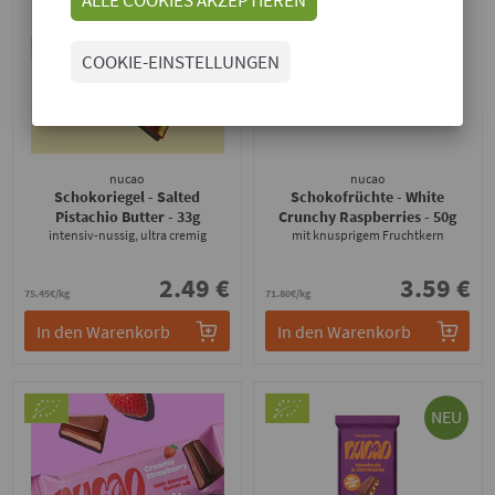
COOKIE-EINSTELLUNGEN
nucao
nucao
Schokoriegel - Salted
Schokofrüchte - White
Pistachio Butter
- 33g
Crunchy Raspberries
- 50g
intensiv-nussig, ultra cremig
mit knusprigem Fruchtkern
2.49 €
3.59 €
75.45€/kg
71.80€/kg
In den Warenkorb
In den Warenkorb
NEU