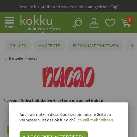
Bestelle bis 14 Uhr und wir versenden am gleichen Tag*
0
Menü
GRILLEN
ANGEBOTE
FLEISCHALTERNATIVEN
KÄ
Startseite
nucao
9 vegane Rohschokoladenriegel von nucao bei kokku
Sortieren nach
Auch wir nutzen diese Cookies, um unsere Seite zu
verbessern. Ist das ok für dich?
Ich will mehr wissen
.
ALLE COOKIES AKZEPTIEREN