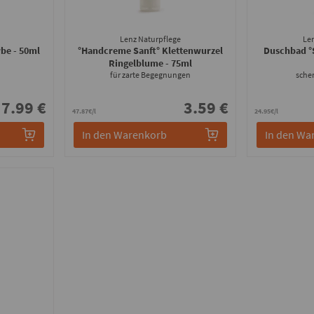
Lenz Naturpflege
Le
rbe
- 50ml
°Handcreme Sanft° Klettenwurzel
Duschbad °
Ringelblume
- 75ml
für zarte Begegnungen
sche
7.99 €
3.59 €
47.87€/l
24.95€/l
In den Warenkorb
In den Wa