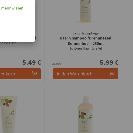
l mehr wissen
.
nz Naturpflege
Lenz Naturpflege
 Hopfen Zirbe
- 75ml
Haar Shampoo °Brennnessel
herbes Deo
Sonnenhut°
- 250ml
Schönes Haar für alle!
5.49 €
5.99 €
23.96€/l
renkorb
In den Warenkorb