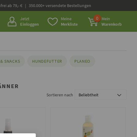
frei ab 79,- € | 350.000+ versendete Bestellungen
0
Jetzt
Meine
Mein
Einloggen
Merkliste
Warenkorb
& SNACKS
HUNDEFUTTER
PLANEO
ÄNNER
Sortieren nach