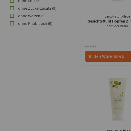
ohne Soja
(8)
ohne Zuckerzusatz
(9)
ohne Weizen
(9)
Lenz Naturpflege
Gesichtsfluid Hopfen Zi
ohne Knoblauch
(9)
nach der Rasur
159.80€/l
In den Warenkorb
Lenz Naturpflege