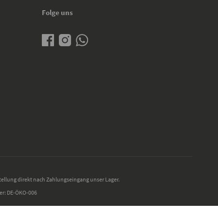
Folge uns
tellung direkt nach Zahlungseingang unser Lager.
mer: DE-ÖKO-006