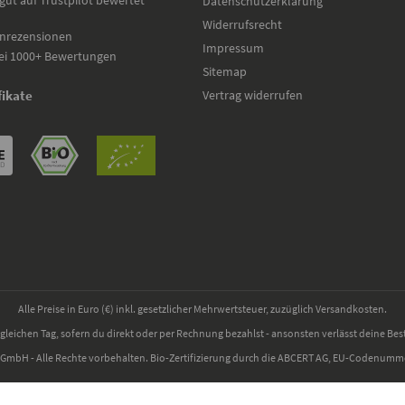
gut auf Trustpilot bewertet
Datenschutzerklärung
Widerrufsrecht
nrezensionen
Impressum
ei 1000+ Bewertungen
Sitemap
Vertrag widerrufen
fikate
Alle Preise in Euro (€) inkl. gesetzlicher Mehrwertsteuer, zuzüglich Versandkosten.
gleichen Tag, sofern du direkt oder per Rechnung bezahlst - ansonsten verlässt deine Bes
 GmbH - Alle Rechte vorbehalten. Bio-Zertifizierung durch die ABCERT AG, EU-Codenum