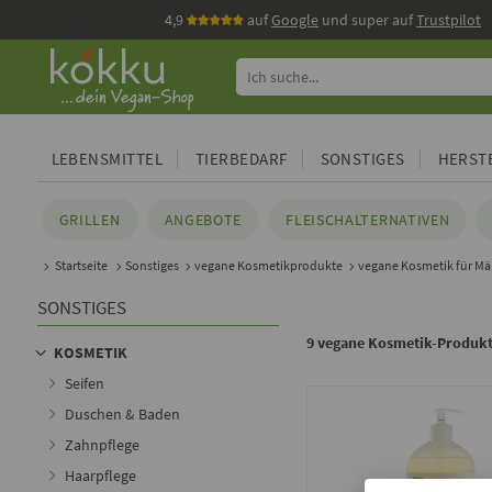
4,9
auf
Google
und super auf
Trustpilot
LEBENSMITTEL
TIERBEDARF
SONSTIGES
HERSTE
GRILLEN
ANGEBOTE
FLEISCHALTERNATIVEN
Startseite
Sonstiges
vegane Kosmetikprodukte
vegane Kosmetik für M
SONSTIGES
9 vegane Kosmetik-Produkt
KOSMETIK
Seifen
Duschen & Baden
Zahnpflege
Haarpflege