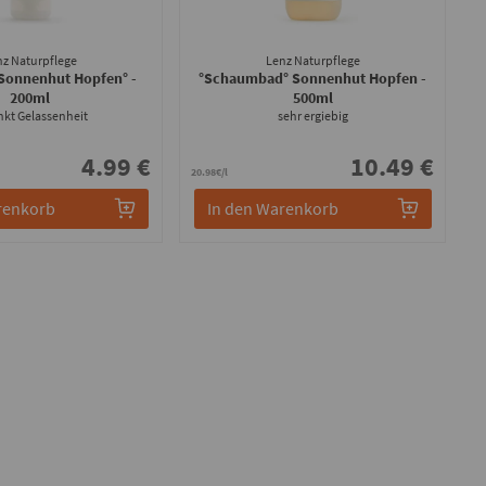
nz Naturpflege
Lenz Naturpflege
Sonnenhut Hopfen°
-
°Schaumbad° Sonnenhut Hopfen
-
200ml
500ml
nkt Gelassenheit
sehr ergiebig
4.99 €
10.49 €
20.98€/l
renkorb
In den Warenkorb