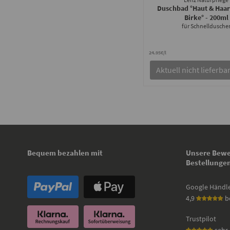
Duschbad °Haut & Haar
Birke°
- 200ml
für Schnelldusche
24.95€/l
Aktuell nicht lieferba
Bequem bezahlen mit
Unsere Bewe
Bestellunge
Google Händl
4,9
b
Trustpilot