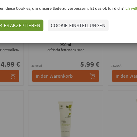
en diese Cookies, um unsere Seite zu verbessern. Ist das ok für dich?
Ich wil
KIES AKZEPTIEREN
COOKIE-EINSTELLUNGEN
Lenz Naturpflege
Le
 Kamille
Haar Shampoo °Kamille Melisse°
-
Deo Spray
250ml
ziert wollen.
erfrischt fettendes Haar
4.99 €
5.99 €
23.96€/l
73.20€/l
In den Warenkorb
In den Wa