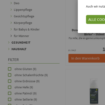
Deo
Auch wir nutz
Lippenpflege
Gesichtspflege
ALLE COO
Körperpflege
Lenz Naturpflege
für Babys & Kinder
Duschbad °Haut & Haar
Birke°
- 950ml
für Männer
Für Alle, die es gerne unkompli
GESUNDHEIT
1
HAUSHALT
15.78€/l
In den Warenkorb
FILTER
ohne Gluten
(9)
ohne Schalenfrüchte
(9)
ohne Erdnüsse
(9)
ohne Hefe
(9)
ohne Palmöl
(9)
ohne Sellerie
(9)