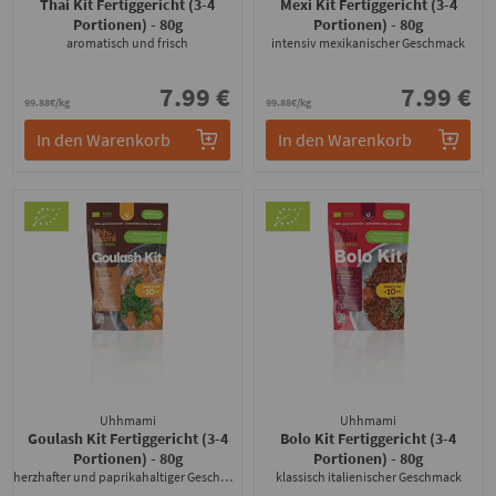
Thai Kit Fertiggericht (3-4
Mexi Kit Fertiggericht (3-4
Portionen)
- 80g
Portionen)
- 80g
aromatisch und frisch
intensiv mexikanischer Geschmack
7.99 €
7.99 €
99.88€/kg
99.88€/kg
In den Warenkorb
In den Warenkorb
Uhhmami
Uhhmami
Goulash Kit Fertiggericht (3-4
Bolo Kit Fertiggericht (3-4
Portionen)
- 80g
Portionen)
- 80g
herzhafter und paprikahaltiger Geschmack
klassisch italienischer Geschmack