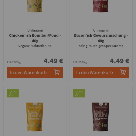
Uhhmami
Uhhmami
Chicken'ish Bouillon/Fond
-
Bacon'ish Gewürzmischung
-
40g
40g
vegane Hühnerbrühe
salzig-rauchiges Speckaroma
4.49 €
4.49 €
112.25€/kg
112.25€/kg
In den Warenkorb
In den Warenkorb