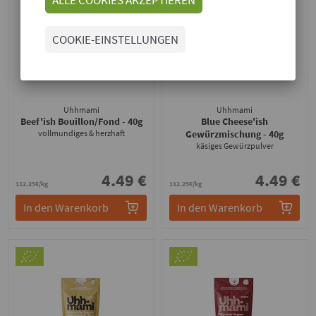
COOKIE-EINSTELLUNGEN
Uhhmami
Uhhmami
Beef'ish Bouillon/Fond
- 40g
Blue Cheese'ish
vollmundiges & herzhaft
Gewürzmischung
- 40g
käsiges Gewürzpulver
4.49 €
4.49 €
112.25€/kg
112.25€/kg
In den Warenkorb
In den Warenkorb