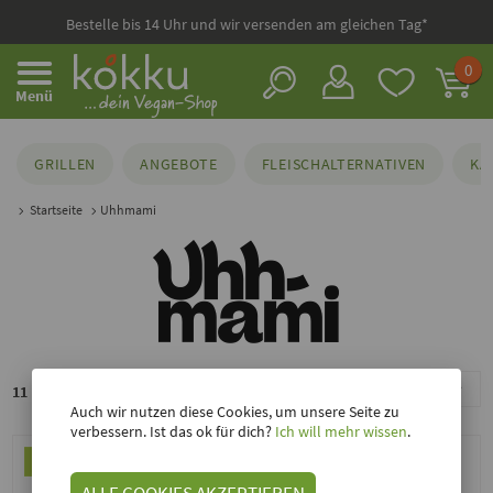
Bestelle bis 14 Uhr und wir versenden am gleichen Tag*
0
Menü
GRILLEN
ANGEBOTE
FLEISCHALTERNATIVEN
KÄ
Startseite
Uhhmami
Sortieren nach
11 Produkte bei kokku
Auch wir nutzen diese Cookies, um unsere Seite zu
verbessern. Ist das ok für dich?
Ich will mehr wissen
.
ALLE COOKIES AKZEPTIEREN