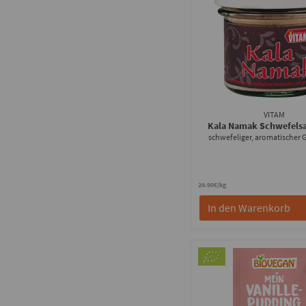
VITAM
Kala Namak Schwefels
schwefeliger, aromatischer
29.90€/kg
In den Warenkorb