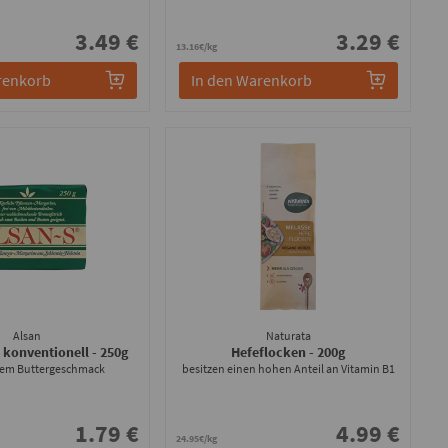
3.49 €
3.29 €
13.16€/kg
renkorb
In den Warenkorb
Alsan
Naturata
 konventionell
- 250g
Hefeflocken
- 200g
rem Buttergeschmack
besitzen einen hohen Anteil an Vitamin B1
1.79 €
4.99 €
24.95€/kg