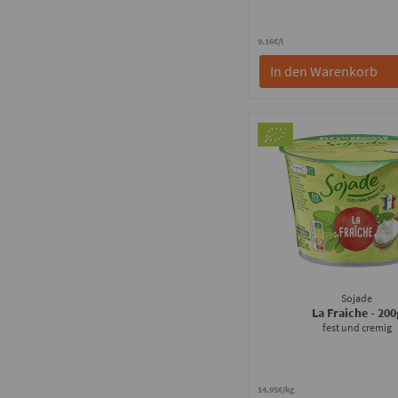
9.16€/l
In den Warenkorb
Sojade
La Fraiche
- 200
fest und cremig
14.95€/kg