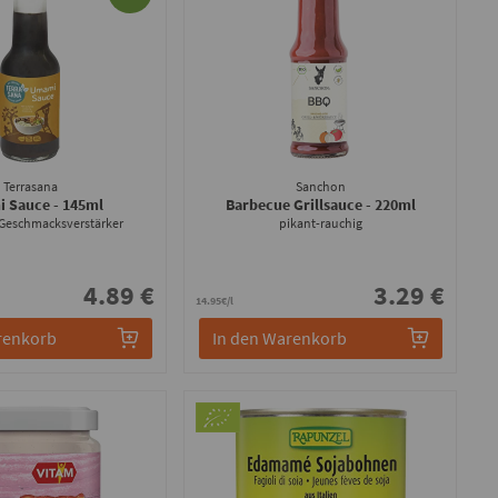
Terrasana
Sanchon
i Sauce
- 145ml
Barbecue Grillsauce
- 220ml
 Geschmacksverstärker
pikant-rauchig
4.89 €
3.29 €
14.95€/l
renkorb
In den Warenkorb