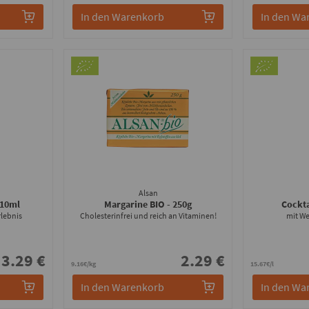
In den Warenkorb
In den Wa
Alsan
210ml
Margarine BIO
- 250g
Cockt
lebnis
Cholesterinfrei und reich an Vitaminen!
mit We
3.29 €
2.29 €
9.16€/kg
15.67€/l
In den Warenkorb
In den Wa