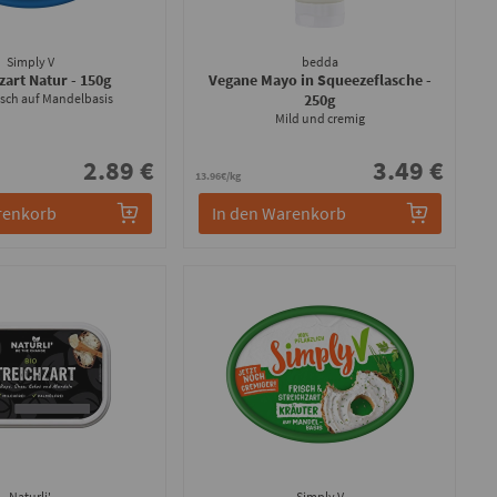
Simply V
bedda
zart Natur
- 150g
Vegane Mayo in Squeezeflasche
-
isch auf Mandelbasis
250g
Mild und cremig
2.89 €
3.49 €
13.96€/kg
renkorb
In den Warenkorb
Naturli'
Simply V