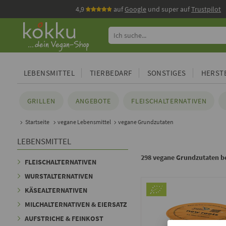
4,9
auf
Google
und super auf
Trustpilot
LEBENSMITTEL
TIERBEDARF
SONSTIGES
HERSTE
GRILLEN
ANGEBOTE
FLEISCHALTERNATIVEN
Startseite
vegane Lebensmittel
vegane Grundzutaten
LEBENSMITTEL
298 vegane Grundzutaten b
FLEISCHALTERNATIVEN
WURSTALTERNATIVEN
KÄSEALTERNATIVEN
MILCHALTERNATIVEN & EIERSATZ
AUFSTRICHE & FEINKOST