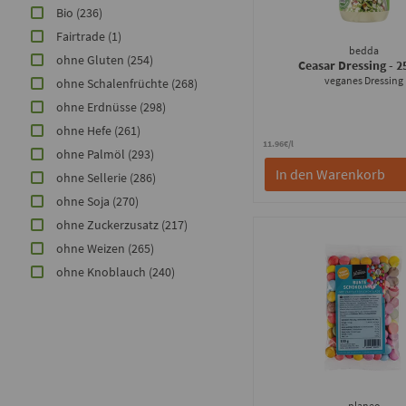
Bio
(236)
Fairtrade
(1)
bedda
ohne Gluten
(254)
Ceasar Dressing
- 
veganes Dressing
ohne Schalenfrüchte
(268)
ohne Erdnüsse
(298)
ohne Hefe
(261)
11.96€/l
ohne Palmöl
(293)
In den Warenkorb
ohne Sellerie
(286)
ohne Soja
(270)
ohne Zuckerzusatz
(217)
ohne Weizen
(265)
ohne Knoblauch
(240)
planeo