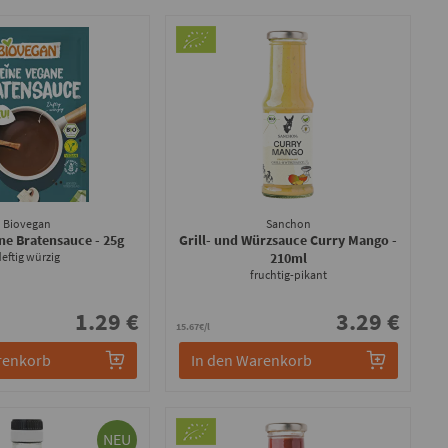
Biovegan
Sanchon
ne Bratensauce
- 25g
Grill- und Würzsauce Curry Mango
-
eftig würzig
210ml
fruchtig-pikant
1.29 €
3.29 €
15.67€/l
renkorb
In den Warenkorb
NEU