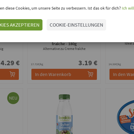
en diese Cookies, um unsere Seite zu verbessern. Ist das ok für dich?
Ich wil
KIES AKZEPTIEREN
COOKIE-EINSTELLUNGEN
New Roots
sesauce
-
La Fraiche - Alternative zu Creme
Sauce H
fraiche
- 180g
Ideal 
mig
Alternative zu Creme fraîche
4.29 €
3.19 €
17.72€/kg
14.50€/kg
In den Warenkorb
In den Wa
NEU