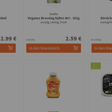
bedda
250ml
Veganes Dressing Sylter Art
- 261g
Streich
würzig, cremig, frisch
cremig fr
2.99 €
2.59 €
9.92€/kg
19.27€/kg
In den Warenkorb
In den Wa
Vanozza