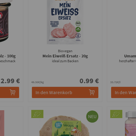
Biovegan
alz
- 100g
Mein Eiweiß Ersatz
- 20g
Umam
 Geschmack
ideal zum Backen
herzhafter
2.99 €
0.99 €
49.50€/kg
33.72€/l
In den Warenkorb
In den Wa
NEU