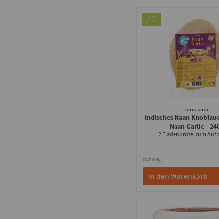
Terrasana
Indisches Naan Knoblauc
Naan Garlic
- 24
2 Fladenbrote, zum Auf
18.71€/kg
In den Warenkorb