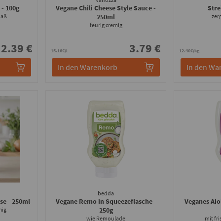
n
- 100g
Vegane Chili Cheese Style Sauce
-
Stre
paß
250ml
zer
feurig cremig
2.39 €
3.79 €
15.16€/l
12.40€/kg
In den Warenkorb
In den Wa
bedda
ise
- 250ml
Vegane Remo in Squeezeflasche
-
Veganes Aio
mig
250g
wie Remoulade
mit fr