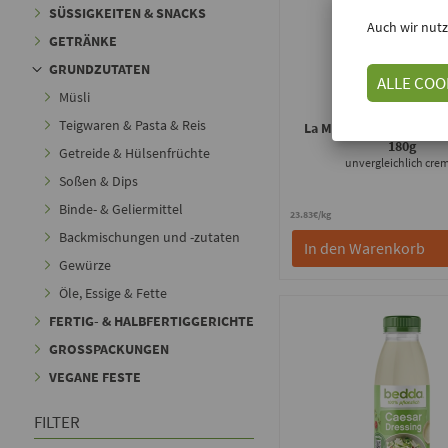
SÜSSIGKEITEN & SNACKS
Auch wir nutz
GETRÄNKE
GRUNDZUTATEN
ALLE COO
Müsli
New Roots
Teigwaren & Pasta & Reis
La Mac'n'Sauce wie Kä
180g
Getreide & Hülsenfrüchte
unvergleichlich cre
Soßen & Dips
Binde- & Geliermittel
23.83€/kg
Backmischungen und -zutaten
In den Warenkorb
Gewürze
Öle, Essige & Fette
FERTIG- & HALBFERTIGGERICHTE
GROSSPACKUNGEN
VEGANE FESTE
FILTER