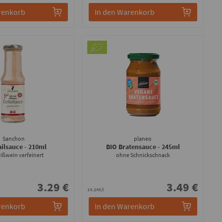
renkorb
In den Warenkorb
Sanchon
planeo
ailsauce
- 210ml
BIO Bratensauce
- 245ml
ißwein verfeinert
ohne Schnickschnack
3.29 €
3.49 €
14.24€/l
renkorb
In den Warenkorb