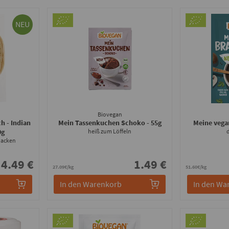
NEU
Biovegan
h - Indian
Mein Tassenkuchen Schoko
- 55g
Meine vega
0g
heiß zum Löffeln
d
backen
4.49 €
1.49 €
27.09€/kg
51.60€/kg
In den Warenkorb
In den Wa