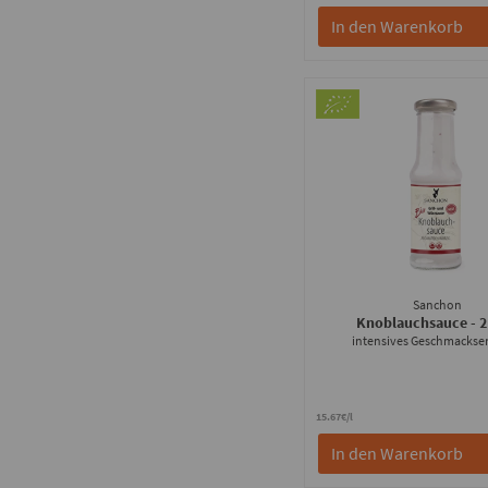
In den Warenkorb
Sanchon
Knoblauchsauce
- 
intensives Geschmackser
15.67€/l
In den Warenkorb