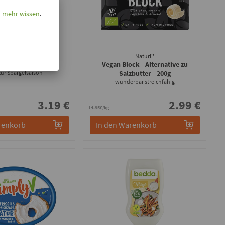
l mehr wissen
.
bedda
Naturli'
ollandaise
- 220g
Vegan Block - Alternative zu
zur Spargelsaison
Salzbutter
- 200g
wunderbar streichfähig
3.19 €
2.99 €
14.95€/kg
renkorb
In den Warenkorb