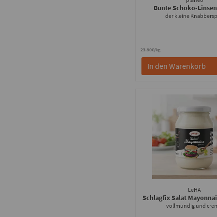
Bunte Schoko-Linse
der kleine Knabbers
23.90€/kg
In den Warenkorb
LeHA
Schlagfix Salat Mayonna
vollmundig und cre