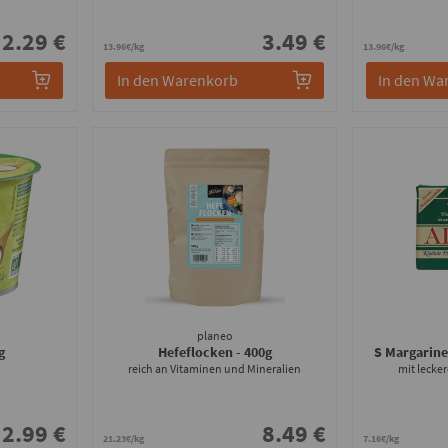
2.29 €
3.49 €
13.96€/kg
13.96€/kg
In den Warenkorb
In den Wa
planeo
g
Hefeflocken
- 400g
S Margarine
reich an Vitaminen und Mineralien
mit lecke
2.99 €
8.49 €
21.23€/kg
7.16€/kg