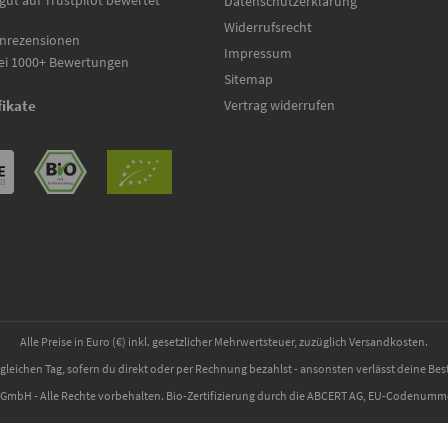
gut auf Trustpilot bewertet
Datenschutzerklärung
Widerrufsrecht
nrezensionen
Impressum
ei 1000+ Bewertungen
Sitemap
Vertrag widerrufen
fikate
Alle Preise in Euro (€) inkl. gesetzlicher Mehrwertsteuer, zuzüglich Versandkosten.
gleichen Tag, sofern du direkt oder per Rechnung bezahlst - ansonsten verlässt deine Bes
 GmbH - Alle Rechte vorbehalten. Bio-Zertifizierung durch die ABCERT AG, EU-Codenum