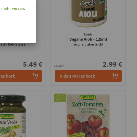
l mehr wissen
.
Rapunzel
Emils
Steinpilz
- 130ml
Vegane Aioli
- 125ml
Pesto Delikatesse
herzhaft, aber leicht
5.49 €
2.99 €
23.92€/l
renkorb
In den Warenkorb