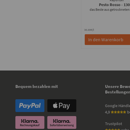
Pesto Rosso
- 13
das Beste aus getrocknete
30.69€/l
In den Warenkorb
Bequem bezahlen mit
Unsere Bewe
Bestellunge
Google Händl
4,9
b
Trustpilot