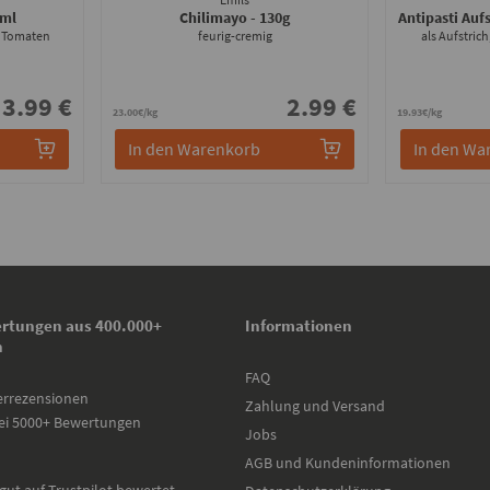
0ml
Chilimayo
- 130g
Antipasti Auf
n Tomaten
feurig-cremig
als Aufstric
3.99 €
2.99 €
23.00€/kg
19.93€/kg
In den Warenkorb
In den Wa
rtungen aus 400.000+
Informationen
n
FAQ
errezensionen
Zahlung und Versand
ei 5000+ Bewertungen
Jobs
AGB und Kundeninformationen