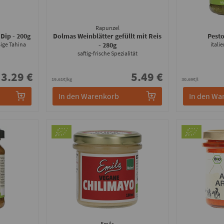
Rapunzel
 Dip
- 200g
Dolmas Weinblätter gefüllt mit Reis
Pest
ige Tahina
- 280g
itali
saftig-frische Spezialität
3.29 €
5.49 €
19.61€/kg
30.69€/l
In den Warenkorb
In den Wa
Emils