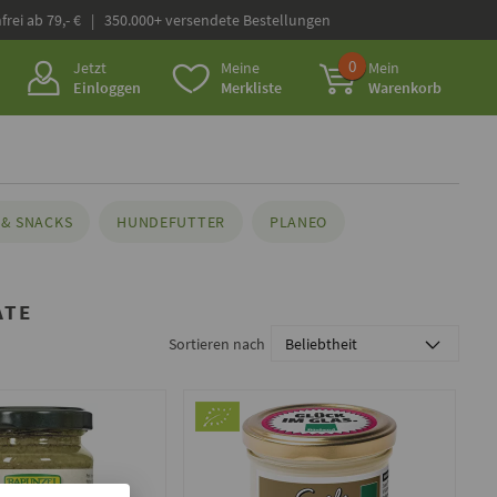
frei ab 79,- € | 350.000+ versendete Bestellungen
0
Jetzt
Meine
Mein
Einloggen
Merkliste
Warenkorb
& SNACKS
HUNDEFUTTER
PLANEO
ATE
Sortieren nach