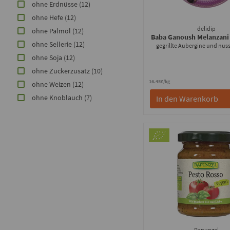
ohne Erdnüsse
(12)
ohne Hefe
(12)
delidip
ohne Palmöl
(12)
Baba Ganoush Melanzani
ohne Sellerie
(12)
gegrillte Aubergine und nuss
ohne Soja
(12)
ohne Zuckerzusatz
(10)
16.45€/kg
ohne Weizen
(12)
ohne Knoblauch
(7)
In den Warenkorb
Rapunzel