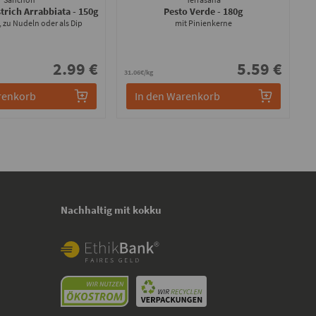
strich Arrabbiata
- 150g
Pesto Verde
- 180g
h, zu Nudeln oder als Dip
mit Pinienkerne
2.99 €
5.59 €
31.06€/kg
renkorb
In den Warenkorb
Nachhaltig mit kokku