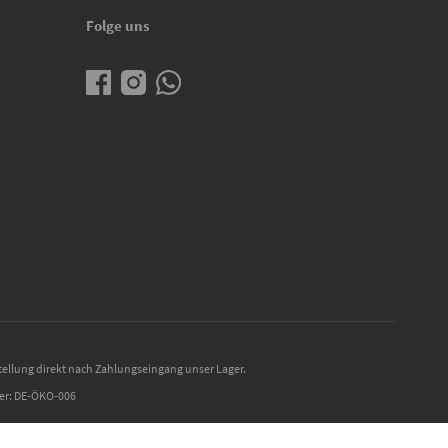
Folge uns
tellung direkt nach Zahlungseingang unser Lager.
mer: DE-ÖKO-006