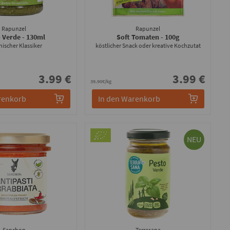
Rapunzel
Rapunzel
o Verde
- 130ml
Soft Tomaten
- 100g
enischer Klassiker
köstlicher Snack oder kreative Kochzutat
3.99 €
3.99 €
39.90€/kg
renkorb
In den Warenkorb
NEU
Sanchon
Terrasana