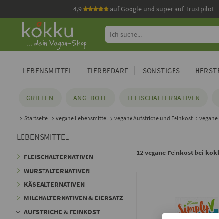
4,9
auf
Google
und super auf
Trustpilot
LEBENSMITTEL
TIERBEDARF
SONSTIGES
HERSTE
GRILLEN
ANGEBOTE
FLEISCHALTERNATIVEN
Startseite
vegane Lebensmittel
vegane Aufstriche und Feinkost
vegane 
LEBENSMITTEL
12 vegane Feinkost bei kok
FLEISCHALTERNATIVEN
WURSTALTERNATIVEN
KÄSEALTERNATIVEN
MILCHALTERNATIVEN & EIERSATZ
AUFSTRICHE & FEINKOST