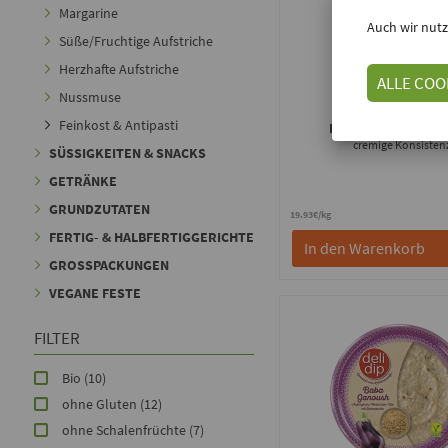
Margarine
Auch wir nutz
Süße/Fruchtige Aufstriche
Herzhafte Aufstriche
ALLE COO
Nussmuse
Simply V
Feinkost & Antipasti
Hirte Mild Würzig
-
cremige Konsisten
SÜSSIGKEITEN & SNACKS
GETRÄNKE
GRUNDZUTATEN
19.93€/kg
FERTIG- & HALBFERTIGGERICHTE
In den Warenkorb
GROSSPACKUNGEN
VEGANE FESTE
FILTER
Bio
(10)
ohne Gluten
(12)
ohne Schalenfrüchte
(7)