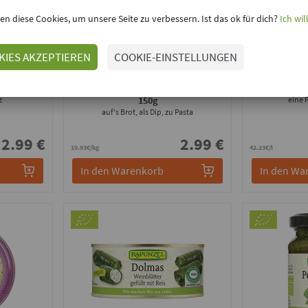
en diese Cookies, um unsere Seite zu verbessern. Ist das ok für dich?
Ich wil
KIES AKZEPTIEREN
COOKIE-EINSTELLUNGEN
Sanchon
 150g
Antipasti Aufstrich Bruschetta
-
Pesto 
z
150g
eine 
auf's Brot, als Dip, zu Pasta
2.99 €
2.99 €
19.93€/kg
42.23€/l
In den Warenkorb
In den Wa