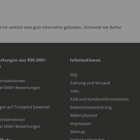
ich wirklich eine gute Alternative gefunden. Schmeckt wie Butter
rtungen aus 400.000+
Informationen
n
FAQ
errezensionen
Zahlung und Versand
ei 5000+ Bewertungen
Jobs
AGB und Kundeninformationen
gut auf Trustpilot bewertet
Datenschutzerklärung
Widerrufsrecht
nrezensionen
Impressum
ei 1000+ Bewertungen
Sitemap
Vertrag widerrufen
fikate