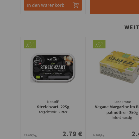
In den Warenkorb
WEI
Naturli'
Landkrone
Streichzart
- 225g
Vegane Margarine im B
zergeht wie Butter
palmölfrei
- 250g
leicht nussig
2.79 €
2.
12.40€/kg
9.96€/kg