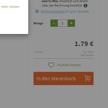
und 52 Min.
bestellst und direkt
oder per Rechnung bezahlst
l mehr wissen
.
Kühlverpackung
für gute Qualität
 ebenso rein
-
+
Menge
mit
n, Braten und
1.79
€
7.16€/kg
inkl. MwSt.
zzgl. Versand
Produkt merken
In den Warenkorb