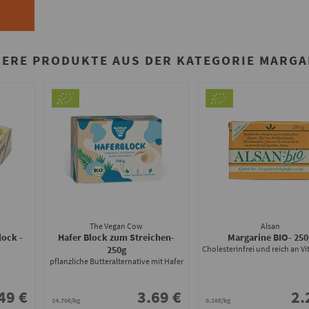
TERE PRODUKTE AUS DER KATEGORIE MARGA
The Vegan Cow
Alsan
lock -
Hafer Block zum Streichen
-
Margarine BIO
- 250
250g
Cholesterinfrei und reich an V
pflanzliche Butteralternative mit Hafer
49 €
3.69 €
2.
14.76€/kg
9.16€/kg