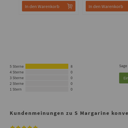
In den Warenkorb
In den Warenkorb
Sage
5 Sterne
8
4 Sterne
0
3 Sterne
0
Ei
2 Sterne
0
1 Stern
0
Kundenmeinungen zu S Margarine konven