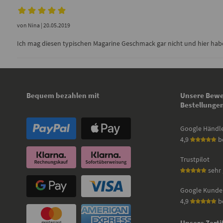
von
Nina
| 20.05.2019
Ich mag diesen typischen Magarine Geschmack gar nicht und hier habe 
Bequem bezahlen mit
Unsere Bewe
Bestellunge
Google Händl
4,9
b
Trustpilot
sehr 
Google Kunde
4,9
b
Unsere Zerti