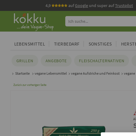
4,9
auf
Google
und super auf
Trustpilot
LEBENSMITTEL
TIERBEDARF
SONSTIGES
HERSTE
GRILLEN
ANGEBOTE
FLEISCHALTERNATIVEN
Startseite
vegane Lebensmittel
vegane Aufstriche und Feinkost
vegane 
Zurück zur vorherigen Seite
A