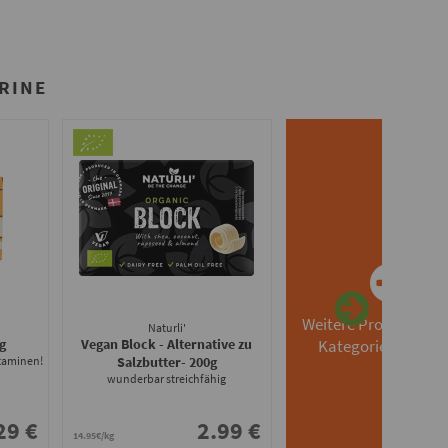
RINE
Weitere Produkte au
Naturli'
g
Vegan Block - Alternative zu
Kategorie Margari
itaminen!
Salzbutter
- 200g
wunderbar streichfähig
29 €
2.99 €
14.95€/kg