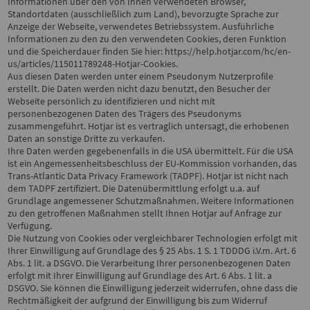
Informationen über den von Ihnen verwendeten Browser,
Standortdaten (ausschließlich zum Land), bevorzugte Sprache zur
Anzeige der Webseite, verwendetes Betriebssystem. Ausführliche
Informationen zu den zu den verwendeten Cookies, deren Funktion
und die Speicherdauer finden Sie hier:
https://help.hotjar.com/hc/en-
us/articles/115011789248-Hotjar-Cookies
.
Aus diesen Daten werden unter einem Pseudonym Nutzerprofile
erstellt. Die Daten werden nicht dazu benutzt, den Besucher der
Webseite persönlich zu identifizieren und nicht mit
personenbezogenen Daten des Trägers des Pseudonyms
zusammengeführt. Hotjar ist es vertraglich untersagt, die erhobenen
Daten an sonstige Dritte zu verkaufen.
Ihre Daten werden gegebenenfalls in die USA übermittelt. Für die USA
ist ein Angemessenheitsbeschluss der EU-Kommission vorhanden, das
Trans-Atlantic Data Privacy Framework (TADPF). Hotjar ist nicht nach
dem TADPF zertifiziert. Die Datenübermittlung erfolgt u.a. auf
Grundlage angemessener Schutzmaßnahmen. Weitere Informationen
zu den getroffenen Maßnahmen stellt Ihnen Hotjar auf Anfrage zur
Verfügung.
Die Nutzung von Cookies oder vergleichbarer Technologien erfolgt mit
Ihrer Einwilligung auf Grundlage des § 25 Abs. 1 S. 1 TDDDG i.V.m. Art. 6
Abs. 1 lit. a DSGVO. Die Verarbeitung Ihrer personenbezogenen Daten
erfolgt mit Ihrer Einwilligung auf Grundlage des Art. 6 Abs. 1 lit. a
DSGVO. Sie können die Einwilligung jederzeit widerrufen, ohne dass die
Rechtmäßigkeit der aufgrund der Einwilligung bis zum Widerruf