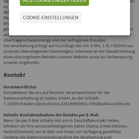
Sie können unsere Webseiten besuchen, ohne Angaben zu Ihrer Person
zu machen.
Bei jedem Zugriff auf unsere Website werden an uns oder unseren
COOKIE-EINSTELLUNGEN
Webhoster / IT-Dienstleister Nutzungsdaten durch Ihren Internet
Browser übermittelt und in Protokolldaten (sog. Server-Logfiles)
gespeichert. Zu diesen gespeicherten Daten gehören z.B. der Name der
aufgerufenen Seite, Datum und Uhrzeit des Abrufs, die IP-Adresse, die
übertragene Datenmenge und der anfragende Provider.
Die Verarbeitung erfolgt auf Grundlage des Art. 6 Abs. 1 lit. f DSGVO aus
unserem überwiegenden berechtigten Interesse an der Gewährleistung
eines störungsfreien Betriebs unserer Website sowie zur Verbesserung
unseres Angebotes.
Kontakt
Verantwortlicher
Kontaktieren Sie uns auf Wunsch. Verantwortlicher für die
Datenverarbeitung ist:
kokku GmbH,
An der Schleife
7,
01099
Dresden
Deutschland,
035189693693,
info@kokku-online.de
Initiativ-Kontaktaufnahme des Kunden per E-Mail
Wenn Sie per E-Mail initiativ mit uns in Geschäftskontakt treten,
erheben wir Ihre personenbezogenen Daten (Name, E-Mail-Adresse,
Nachrichtentext) nur in dem von Ihnen zur Verfügung gestellten
Umfang. Die Datenverarbeitung dient der Bearbeitung und