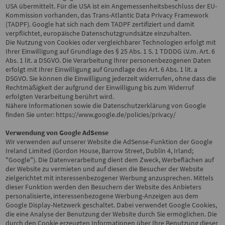
USA übermittelt. Für die USA ist ein Angemessenheitsbeschluss der EU-
Kommission vorhanden, das Trans-Atlantic Data Privacy Framework
(TADPF). Google
hat sich nach dem TADPF zertifiziert und damit
verpflichtet, europäische Datenschutzgrundsätze einzuhalten.
Die Nutzung von Cookies oder vergleichbarer Technologien erfolgt mit
Ihrer Einwilligung auf Grundlage des § 25 Abs. 1 S. 1 TDDDG i.V.m. Art. 6
Abs. 1 lit. a DSGVO. Die Verarbeitung Ihrer personenbezogenen Daten
erfolgt mit Ihrer Einwilligung auf Grundlage des Art. 6 Abs. 1 lit. a
DSGVO. Sie können die Einwilligung jederzeit widerrufen, ohne dass die
Rechtmäßigkeit der aufgrund der Einwilligung bis zum Widerruf
erfolgten Verarbeitung berührt wird.
Nähere Informationen sowie die Datenschutzerklärung von Google
finden Sie unter:
https://www.google.de/policies/privacy/
Verwendung von Google AdSense
Wir verwenden auf unserer Website die AdSense-Funktion der Google
Ireland Limited (Gordon House, Barrow Street, Dublin 4, Irland;
"Google"). Die Datenverarbeitung dient dem Zweck, Werbeflächen auf
der Website zu vermieten und auf diesen die Besucher der Website
zielgerichtet mit interessenbezogener Werbung anzusprechen. Mittels
dieser Funktion werden den Besuchern der Website des Anbieters
personalisierte, interessenbezogene Werbung-Anzeigen aus dem
Google Display-Netzwerk geschaltet. Dabei verwendet Google Cookies,
die eine Analyse der Benutzung der Website durch Sie ermöglichen. Die
durch den Cookie erzeugten Informationen über Ihre Benutzung dieser