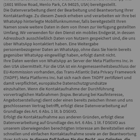
(1601 Willow Road, Menlo Park, CA 94025, USA) bereitgestellt.
Die Datenverarbeitung dient der Bearbeitung und Beantwortung Ihrer
Kontaktanfrage. Zu diesem Zweck erheben und verarbeiten wir Ihre bei
WhatsApp hinterlegte Mobilfunknummer, falls bereitgestellt Ihren
Namen sowie weitere Daten in dem von Ihnen zur Verfügung gestellten
Umfang. Wir verwenden für den Dienst ein mobiles Endgerät, in dessen
Adressbuch ausschließlich Daten von Nutzern gespeichert sind, die uns
über WhatsApp kontaktiert haben. Eine Weitergabe
personenbezogener Daten an WhatsApp, ohne dass Sie hierin bereits
gegenüber WhatsApp eingewilligt haben, erfolgt damit nicht.
Ihre Daten werden von WhatsApp an Server der Meta Platforms Inc. in
den USA übermittelt. Für die USA ist ein Angemessenheitsbeschluss der
EU-Kommission vorhanden, das Trans-Atlantic Data Privacy Framework
(TADPF). Meta Platforms Inc. hat sich nach dem TADPF zertifiziert und
damit verpflichtet, europäische Datenschutzgrundsätze
einzuhalten. Wenn die Kontaktaufnahme der Durchführung
vorvertraglichen Maßnahmen (bspw. Beratung bei Kaufinteresse,
Angebotserstellung) dient oder einen bereits zwischen Ihnen und uns
geschlossenen Vertrag betrifft, erfolgt diese Datenverarbeitung auf
Grundlage des Art. 6 Abs. 1 lit. b DSGVO.
Erfolgt die Kontaktaufnahme aus anderen Gründen, erfolgt diese
Datenverarbeitung auf Grundlage des Art. 6 Abs. 1 lit. f DSGVO aus
unserem überwiegenden berechtigten Interesse am Bereitstellen einer
schnellen und einfachen Kontaktaufnahme sowie an der Beantwortung
Ihrer Anfrage.
In diesem Fall haben Sie das Recht, aus Gründen, die