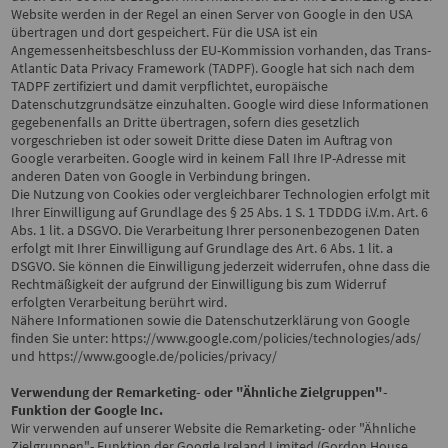
Website werden in der Regel an einen Server von Google in den USA
übertragen und dort gespeichert. Für die USA ist ein
Angemessenheitsbeschluss der EU-Kommission vorhanden, das Trans-
Atlantic Data Privacy Framework (TADPF). Google
hat sich nach dem
TADPF zertifiziert und damit verpflichtet, europäische
Datenschutzgrundsätze einzuhalten.
Google wird diese Informationen
gegebenenfalls an Dritte übertragen, sofern dies gesetzlich
vorgeschrieben ist oder soweit Dritte diese Daten im Auftrag von
Google verarbeiten. Google wird in keinem Fall Ihre IP-Adresse mit
anderen Daten von Google in Verbindung bringen.
Die Nutzung von Cookies oder vergleichbarer Technologien erfolgt mit
Ihrer Einwilligung auf Grundlage des § 25 Abs. 1 S. 1 TDDDG i.V.m. Art. 6
Abs. 1 lit. a DSGVO. Die Verarbeitung Ihrer personenbezogenen Daten
erfolgt mit Ihrer Einwilligung auf Grundlage des Art. 6 Abs. 1 lit. a
DSGVO. Sie können die Einwilligung jederzeit widerrufen, ohne dass die
Rechtmäßigkeit der aufgrund der Einwilligung bis zum Widerruf
erfolgten Verarbeitung berührt wird.
Nähere Informationen sowie die Datenschutzerklärung von Google
finden Sie unter:
https://www.google.com/policies/technologies/ads/
und
https://www.google.de/policies/privacy/
Verwendung der Remarketing- oder "Ähnliche Zielgruppen"-
Funktion der Google Inc.
Wir verwenden auf unserer Website die Remarketing- oder "Ähnliche
Zielgruppen"- Funktion der Google Ireland Limited (Gordon House,