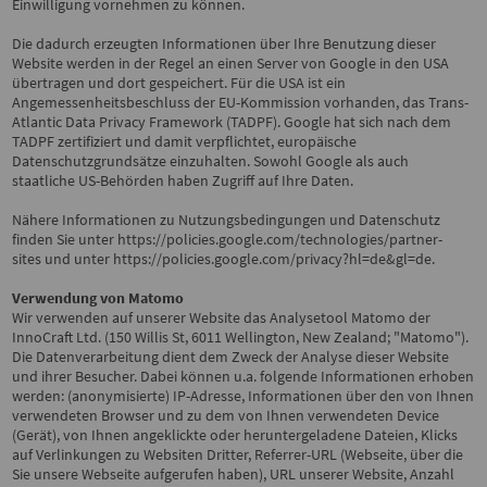
Einwilligung vornehmen zu können.
Die dadurch erzeugten Informationen über Ihre Benutzung dieser
Website werden in der Regel an einen Server von Google in den USA
übertragen und dort gespeichert. Für die USA ist ein
Angemessenheitsbeschluss der EU-Kommission vorhanden, das Trans-
Atlantic Data Privacy Framework (TADPF).
Google hat sich nach dem
TADPF zertifiziert und damit verpflichtet, europäische
Datenschutzgrundsätze einzuhalten.
Sowohl Google als auch
staatliche US-Behörden haben Zugriff auf Ihre Daten.
Nähere Informationen zu Nutzungsbedingungen und Datenschutz
finden Sie unter
https://policies.google.com/technologies/partner-
sites
und unter
https://policies.google.com/privacy?hl=de&gl=de
.
Verwendung von Matomo
Wir verwenden auf unserer Website das Analysetool Matomo der
InnoCraft Ltd. (150 Willis St, 6011 Wellington, New Zealand; "Matomo").
Die Datenverarbeitung dient dem Zweck der Analyse dieser Website
und ihrer Besucher.
Dabei können u.a. folgende Informationen erhoben
werden: (anonymisierte) IP-Adresse, Informationen über den von Ihnen
verwendeten Browser und zu dem von Ihnen verwendeten Device
(Gerät), von Ihnen angeklickte oder heruntergeladene Dateien, Klicks
auf Verlinkungen zu Websiten Dritter, Referrer-URL (Webseite, über die
Sie unsere Webseite aufgerufen haben), URL unserer Website, Anzahl