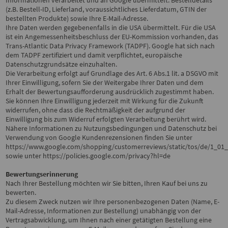
Informationen verarbeitet und an Google übermittelt: Bestelldetails
(z.B. Bestell-ID, Lieferland, voraussichtliches Lieferdatum, GTIN der
bestellten Produkte) sowie Ihre E-Mail-Adresse.
Ihre Daten werden gegebenenfalls in die USA übermittelt. Für die USA
ist ein Angemessenheitsbeschluss der EU-Kommission vorhanden, das
Trans-Atlantic Data Privacy Framework (TADPF). Google
hat sich nach
dem TADPF zertifiziert und damit verpflichtet, europäische
Datenschutzgrundsätze einzuhalten.
Die Verarbeitung erfolgt auf Grundlage des Art. 6 Abs.1 lit. a DSGVO mit
Ihrer Einwilligung, sofern Sie der Weitergabe Ihrer Daten und dem
Erhalt der Bewertungsaufforderung ausdrücklich zugestimmt haben.
Sie können Ihre Einwilligung jederzeit mit Wirkung für die Zukunft
widerrufen, ohne dass die Rechtmäßigkeit der aufgrund der
Einwilligung bis zum Widerruf erfolgten Verarbeitung berührt wird.
Nähere Informationen zu Nutzungsbedingungen und Datenschutz bei
Verwendung von Google Kundenrezensionen finden Sie unter
https://www.google.com/shopping/customerreviews/static/tos/de/1_01_
sowie unter
https://policies.google.com/privacy?hl=de
Bewertungserinnerung
Nach Ihrer Bestellung möchten wir Sie bitten, Ihren Kauf bei uns zu
bewerten.
Zu diesem Zweck nutzen wir Ihre personenbezogenen Daten (Name, E-
Mail-Adresse, Informationen zur Bestellung) unabhängig von der
Vertragsabwicklung, um Ihnen nach einer getätigten Bestellung eine