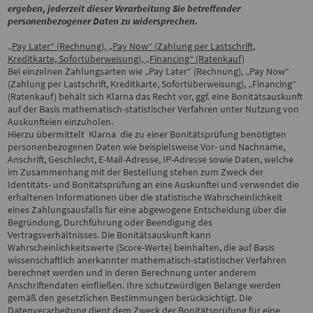
ergeben, jederzeit dieser Verarbeitung Sie betreffender
personenbezogener Daten zu widersprechen.
„Pay Later“ (Rechnung), „Pay Now“ (Zahlung per Lastschrift,
Kreditkarte, Sofortüberweisung), „Financing“ (Ratenkauf)
Bei einzelnen Zahlungsarten wie
„
Pay Later“ (Rechnung), „Pay Now“
(Zahlung per Lastschrift, Kreditkarte, Sofortüberweisung), „Financing“
(Ratenkauf) behält sich Klarna das Recht vor, ggf. eine Bonitätsauskunft
auf der Basis mathematisch-statistischer Verfahren unter Nutzung von
Auskunfteien einzuholen.
Hierzu übermittelt Klarna die zu einer Bonitätsprüfung benötigten
personenbezogenen Daten wie beispielsweise Vor- und Nachname,
Anschrift, Geschlecht, E-Mail-Adresse, IP-Adresse sowie Daten, welche
im Zusammenhang mit der Bestellung stehen zum Zweck der
Identitäts- und Bonitätsprüfung an eine Auskunftei und verwendet die
erhaltenen Informationen über die statistische Wahrscheinlichkeit
eines Zahlungsausfalls für eine abgewogene Entscheidung über die
Begründung, Durchführung oder Beendigung des
Vertragsverhältnisses. Die Bonitätsauskunft kann
Wahrscheinlichkeitswerte (Score-Werte) beinhalten, die auf Basis
wissenschaftlich anerkannter mathematisch-statistischer Verfahren
berechnet werden und in deren Berechnung unter anderem
Anschriftendaten einfließen. Ihre schutzwürdigen Belange werden
gemäß den gesetzlichen Bestimmungen berücksichtigt. Die
Datenverarbeitung dient dem Zweck der Bonitätsprüfung für eine