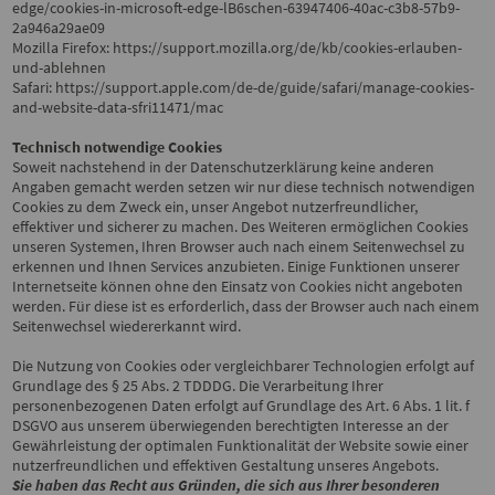
edge/cookies-in-microsoft-edge-lB6schen-63947406-40ac-c3b8-57b9-
2a946a29ae09
Mozilla Firefox:
https://support.mozilla.org/de/kb/cookies-erlauben-
und-ablehnen
Safari:
https://support.apple.com/de-de/guide/safari/manage-cookies-
and-website-data-sfri11471/mac
Technisch notwendige Cookies
Soweit nachstehend in der Datenschutzerklärung keine anderen
Angaben gemacht werden setzen wir nur diese technisch notwendigen
Cookies zu dem Zweck ein, unser Angebot nutzerfreundlicher,
effektiver und sicherer zu machen. Des Weiteren ermöglichen Cookies
unseren Systemen, Ihren Browser auch nach einem Seitenwechsel zu
erkennen und Ihnen Services anzubieten. Einige Funktionen unserer
Internetseite können ohne den Einsatz von Cookies nicht angeboten
werden. Für diese ist es erforderlich, dass der Browser auch nach einem
Seitenwechsel wiedererkannt wird.
Die Nutzung von Cookies oder vergleichbarer Technologien erfolgt auf
Grundlage des § 25 Abs. 2 TDDDG. Die Verarbeitung Ihrer
personenbezogenen Daten erfolgt auf Grundlage des Art. 6 Abs. 1 lit. f
DSGVO aus unserem überwiegenden berechtigten Interesse an der
Gewährleistung der optimalen Funktionalität der Website sowie einer
nutzerfreundlichen und effektiven Gestaltung unseres Angebots.
Sie haben das Recht aus Gründen, die sich aus Ihrer besonderen