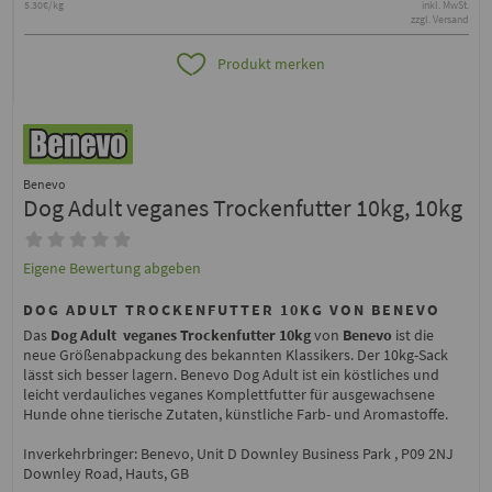
5.30€/kg
inkl. MwSt.
zzgl. Versand
Produkt merken
Benevo
Dog Adult veganes Trockenfutter 10kg, 10kg
Eigene Bewertung abgeben
DOG ADULT TROCKENFUTTER 10KG VON BENEVO
Das
Dog Adult veganes Trockenfutter 10kg
von
Benevo
ist die
neue Größenabpackung des bekannten Klassikers. Der 10kg-Sack
lässt sich besser lagern. Benevo Dog Adult ist ein köstliches und
leicht verdauliches veganes Komplettfutter für ausgewachsene
Hunde ohne tierische Zutaten, künstliche Farb- und Aromastoffe.
Inverkehrbringer: Benevo, Unit D Downley Business Park , P09 2NJ
Downley Road, Hauts, GB