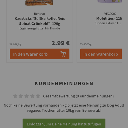
Benevo
VEGDOG
Kausticks °Süßkartoffel Reis
Mobilities
- 115g
Spinat Grünkohl°
- 120g
für den aktiven Hund
Ergänzungsfutter für Hunde
2.99 €
3
24.92€/kg
33.83€/kg
In den Warenkorb
In den Warenkorb
KUNDENMEINUNGEN
Gesamtbewertung (0 Kundenmeinungen)
Noch keine Bewertung vorhanden - gib jetzt eine Meinung zu Dog Adult
veganes Trockenfutter 10kg von Benevo ab!
Einloggen, um Deine Meinung hinzuzufügen