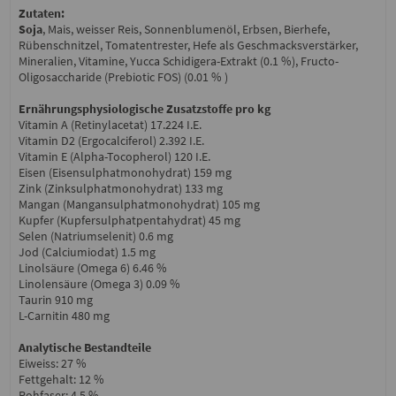
Zutaten:
Soja
, Mais, weisser Reis, Sonnenblumenöl, Erbsen, Bierhefe,
Rübenschnitzel, Tomatentrester, Hefe als Geschmacksverstärker,
Mineralien, Vitamine, Yucca Schidigera-Extrakt (0.1 %), Fructo-
Oligosaccharide (Prebiotic FOS) (0.01 % )
Ernährungsphysiologische Zusatzstoffe pro kg
Vitamin A (Retinylacetat) 17.224 I.E.
Vitamin D2 (Ergocalciferol) 2.392 I.E.
Vitamin E (Alpha-Tocopherol) 120 I.E.
Eisen (Eisensulphatmonohydrat) 159 mg
Zink (Zinksulphatmonohydrat) 133 mg
Mangan (Mangansulphatmonohydrat) 105 mg
Kupfer (Kupfersulphatpentahydrat) 45 mg
Selen (Natriumselenit) 0.6 mg
Jod (Calciumiodat) 1.5 mg
Linolsäure (Omega 6) 6.46 %
Linolensäure (Omega 3) 0.09 %
Taurin 910 mg
L-Carnitin 480 mg
Analytische Bestandteile
Eiweiss: 27 %
Fettgehalt: 12 %
Rohfaser: 4.5 %