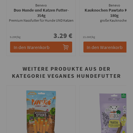
Benevo
Benevo
Duo Hunde und Katzen Futter
-
Kauknochen Pawtato Knot
354g
180g
Premium Nassfutter für Hunde UND Katzen
große Kauknochen
3.29 €
3
9.29€/kg
21.06€/kg
In den Warenkorb
In den Warenkorb
WEITERE PRODUKTE AUS DER
KATEGORIE VEGANES HUNDEFUTTER