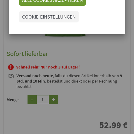
COOKIE-EINSTELLUNGEN
Sofort lieferbar
Schnell sein: Nur noch 3 auf Lager!
Versand noch heute
, falls du diesen Artikel innerhalb von
9
Std. und 10 Min.
bestellst und direkt oder per Rechnung
bezahlst
-
+
Menge
52.99
€