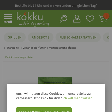
Bestelle bis 14 Uhr und wir versenden am gleichen Tag*
0
Menü
GRILLEN
ANGEBOTE
FLEISCHALTERNATIVEN
KÄ
Startseite
veganes Tierfutter
veganes Hundefutter
Zurück zur vorherigen Seite
Auch wir nutzen diese Cookies, um unsere Seite zu
verbessern. Ist das ok für dich?
Ich will mehr wissen
.
ALLE COOKIES AKZEPTIEREN