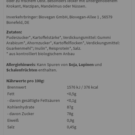
oder zu frischem Obst. Besonders lecker mit untergehobenem
Krokant, Marzipan, Mandelmus oder Nüssen.
Inverkehrbringer: Biovegan GmbH, Biovegan-Allee 1 , 56579
Bonefeld, DE
Zutaten:
Puderzucker*, Kartoffelstärke*, Verdickungsmittel: Gummi
Arabicum*, Ahornzucker*, Kartoffelflocken*, Verdickungsmittel:
Guarkenmehl*; Inulin*, Reisprotein*, Salz.
* aus kontrolliert biologischem Anbau
Allergiehinweis
: Kann Spuren von
Soja
,
Lupinen
und
Schalenfrüchten
enthalten.
Nährwerte pro 100g:
Brennwert
1576 kJ / 376 kcal
Fett
<0,5g
- davon gesättigte Fettsäuren
<0,1g
Kohlenhydrate
87g
- davon Zucker
78g
Eiweiß
0,9g
Salz
0,45g