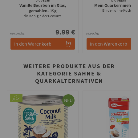
Biovegan
Biovegan
Vanille Bourbon im Glas,
Mein Guarkernmehl
- 1
gemahlen
- 15g
Binden ohne Kochen
die Königin der Gewürze
9.99 €
3
666.00€/kg
39.90€/kg
In den Warenkorb
In den Warenkorb
WEITERE PRODUKTE AUS DER
KATEGORIE SAHNE &
QUARKALTERNATIVEN
NEU