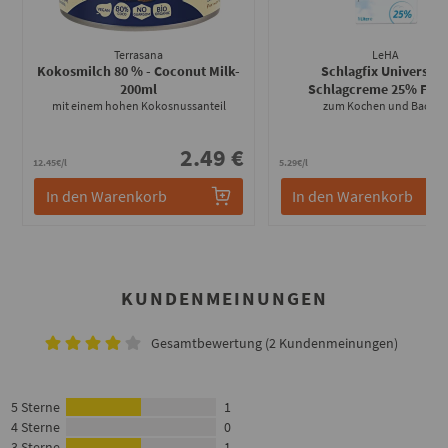
Terrasana
LeHA
Kokosmilch 80 % - Coconut Milk
-
Schlagfix Universell
200ml
Schlagcreme 25% Fett
-
mit einem hohen Kokosnussanteil
zum Kochen und Backen
2.49 €
5
12.45€/l
5.29€/l
In den Warenkorb
In den Warenkorb
KUNDENMEINUNGEN
Gesamtbewertung (2 Kundenmeinungen)
5 Sterne
1
4 Sterne
0
3 Sterne
1