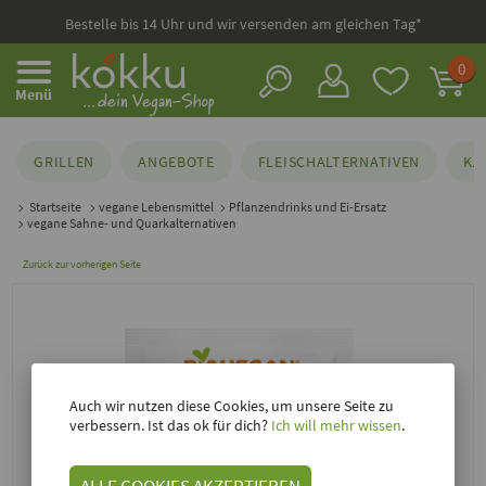
Bestelle bis 14 Uhr und wir versenden am gleichen Tag*
0
Menü
GRILLEN
ANGEBOTE
FLEISCHALTERNATIVEN
KÄ
Startseite
vegane Lebensmittel
Pflanzendrinks und Ei-Ersatz
vegane Sahne- und Quarkalternativen
Zurück zur vorherigen Seite
Auch wir nutzen diese Cookies, um unsere Seite zu
verbessern. Ist das ok für dich?
Ich will mehr wissen
.
ALLE COOKIES AKZEPTIEREN