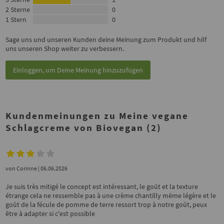
2 Sterne
0
1 Stern
0
Sage uns und unseren Kunden deine Meinung zum Produkt und hilf
uns unseren Shop weiter zu verbessern.
Einloggen, um Deine Meinung hinzuzufügen
Kundenmeinungen zu Meine vegane
Schlagcreme von Biovegan (2)
von
Corinne
| 06.06.2026
Je suis très mitigé le concept est intéressant, le goût et la texture
étrange cela ne ressemble pas à une crème chantilly même légère et le
goût de la fécule de pomme de terre ressort trop à notre goût, peux
être à adapter si c'est possible