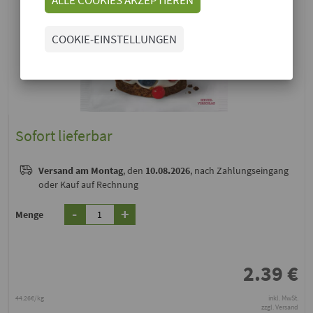
COOKIE-EINSTELLUNGEN
Sofort lieferbar
Versand
am Montag
, den
10.08.2026
, nach Zahlungseingang
oder Kauf auf Rechnung
-
+
Menge
2.39
€
44.26€/kg
inkl. MwSt.
zzgl. Versand