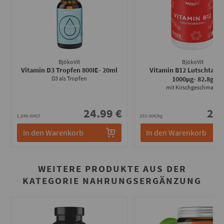
BjökoVit
BjökoVit
Vitamin D3 Tropfen 800IE
- 20ml
Vitamin B12 Lutschtable
D3 als Tropfen
1000µg
- 82.8g
mit Kirschgeschmack
24.99 €
20.
1,249.50€/l
253.50€/kg
In den Warenkorb
In den Warenkorb
WEITERE PRODUKTE AUS DER
KATEGORIE NAHRUNGSERGÄNZUNG