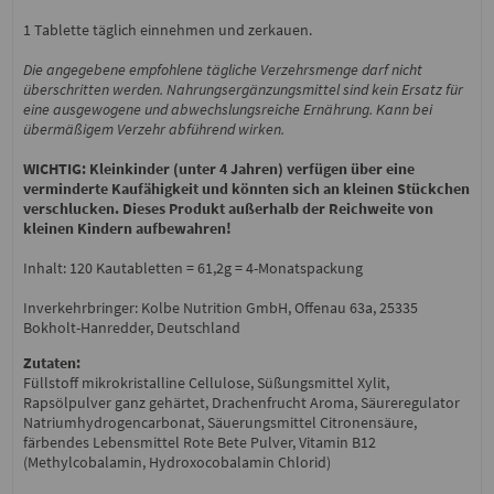
1 Tablette täglich einnehmen und zerkauen.
Die angegebene empfohlene tägliche Verzehrsmenge darf nicht
überschritten werden. Nahrungsergänzungsmittel sind kein Ersatz für
eine ausgewogene und abwechslungsreiche Ernährung. Kann bei
übermäßigem Verzehr abführend wirken.
WICHTIG: Kleinkinder (unter 4 Jahren) verfügen über eine
verminderte Kaufähigkeit und könnten sich an kleinen Stückchen
verschlucken. Dieses Produkt außerhalb der Reichweite von
kleinen Kindern aufbewahren!
Inhalt: 120 Kautabletten = 61,2g = 4-Monatspackung
Inverkehrbringer: Kolbe Nutrition GmbH, Offenau 63a, 25335
Bokholt-Hanredder, Deutschland
Zutaten:
Füllstoff mikrokristalline Cellulose, Süßungsmittel Xylit,
Rapsölpulver ganz gehärtet, Drachenfrucht Aroma, Säureregulator
Natriumhydrogencarbonat, Säuerungsmittel Citronensäure,
färbendes Lebensmittel Rote Bete Pulver, Vitamin B12
(Methylcobalamin, Hydroxocobalamin Chlorid)