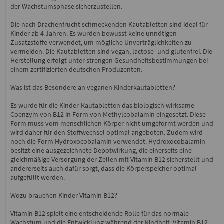
der Wachstumsphase sicherzustellen.
Die nach Drachenfrucht schmeckenden Kautabletten sind ideal für
Kinder ab 4 Jahren. Es wurden bewusst keine unnötigen
Zusatzstoffe verwendet, um mögliche Unverträglichkeiten zu
vermeiden. Die Kautabletten sind vegan, lactose- und glutenfrei. Die
Herstellung erfolgt unter strengen Gesundheitsbestimmungen bei
einem zertifizierten deutschen Produzenten.
Was ist das Besondere an veganen Kinderkautabletten?
Es wurde für die Kinder-Kautabletten das biologisch wirksame
Coenzym von B12 in Form von Methylcobalamin eingesetzt. Diese
Form muss vom menschlichen Körper nicht umgeformt werden und
wird daher für den Stoffwechsel optimal angeboten. Zudem wird
noch die Form Hydroxocobalamin verwendet. Hydroxocobalamin
besitzt eine ausgezeichnete Depotwirkung, die einerseits eine
gleichmäßige Versorgung der Zellen mit Vitamin B12 sicherstellt und
andererseits auch dafür sorgt, dass die Körperspeicher optimal
aufgefüllt werden.
Wozu brauchen Kinder Vitamin B12?
Vitamin B12 spielt eine entscheidende Rolle für das normale
Wachstum und die Entwicklung während der Kindheit. Vitamin B12