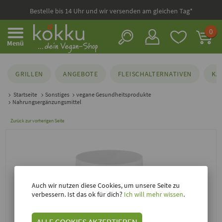
Bestelle bis 14 Uhr und wir versenden am gleichen Tag*
0
Menü
GRILLEN
ANGEBOTE
FLEISCHALTERNATIVEN
KÄ
Startseite
Sonstiges
vegane Gesundheitsprodukte
Nahrungsergänzungsmittel
Zurück zur vorherigen Seite
Auch wir nutzen diese Cookies, um unsere Seite zu
verbessern. Ist das ok für dich?
Ich will mehr wissen
.
ALLE COOKIES AKZEPTIEREN