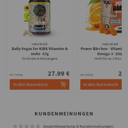
natural aid
natural aid
Daily Vegan for KIDS Vitamine &
Power Bärchen - Vitamin D
mehr
- 67g
Omega-3
- 150g
für Kinder & Schwangere
reicht für ca. 2 Monate
27.99 €
27.
417.76€/kg
186.60€/kg
In den Warenkorb
In den Warenkorb
KUNDENMEINUNGEN
Gesamtbewertung (0 Kundenmeinungen)