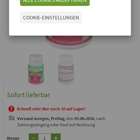
COOKIE-EINSTELLUNGEN
Sofort lieferbar
Schnell sein: Nur noch 10 auf Lager!
Versand
morgen, Freitag
, den
07.08.2026
, nach
Zahlungseingang oder Kauf auf Rechnung
-
+
Menge