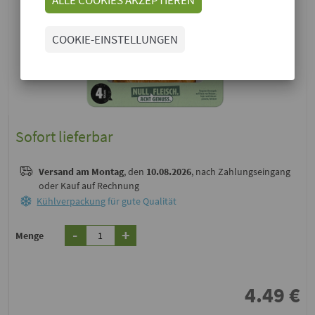
COOKIE-EINSTELLUNGEN
Sofort lieferbar
Versand
am Montag
, den
10.08.2026
, nach Zahlungseingang
oder Kauf auf Rechnung
Kühlverpackung
für gute Qualität
-
+
Menge
4.49
€