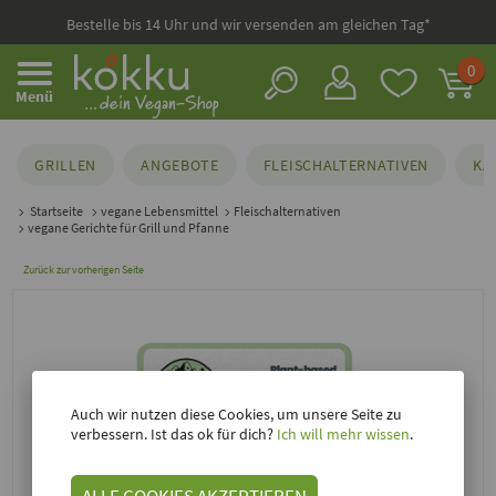
Bestelle bis 14 Uhr und wir versenden am gleichen Tag*
0
Menü
GRILLEN
ANGEBOTE
FLEISCHALTERNATIVEN
KÄ
Startseite
vegane Lebensmittel
Fleischalternativen
vegane Gerichte für Grill und Pfanne
Zurück zur vorherigen Seite
Auch wir nutzen diese Cookies, um unsere Seite zu
verbessern. Ist das ok für dich?
Ich will mehr wissen
.
ALLE COOKIES AKZEPTIEREN