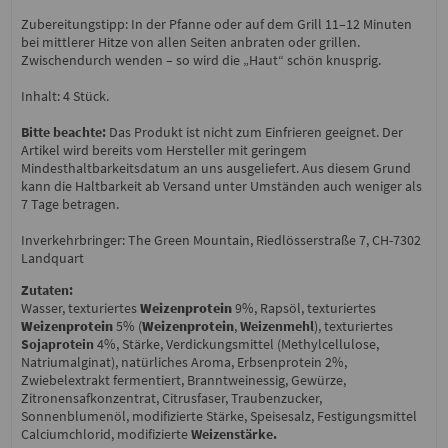
Zubereitungstipp: In der Pfanne oder auf dem Grill 11–12 Minuten
bei mittlerer Hitze von allen Seiten anbraten oder grillen.
Zwischendurch wenden – so wird die „Haut“ schön knusprig.
Inhalt: 4 Stück.
Bitte beachte:
Das Produkt ist nicht zum Einfrieren geeignet. Der
Artikel wird bereits vom Hersteller mit geringem
Mindesthaltbarkeitsdatum an uns ausgeliefert. Aus diesem Grund
kann die Haltbarkeit ab Versand unter Umständen auch weniger als
7 Tage betragen.
Inverkehrbringer: The Green Mountain, Riedlösserstraße 7, CH-7302
Landquart
Zutaten:
Wasser, texturiertes
Weizenprotein
9%, Rapsöl, texturiertes
Weizenprotein
5% (
Weizenprotein
,
Weizenmehl
), texturiertes
Sojaprotein
4%, Stärke, Verdickungsmittel (Methylcellulose,
Natriumalginat), natürliches Aroma, Erbsenprotein 2%,
Zwiebelextrakt fermentiert, Branntweinessig, Gewürze,
Zitronensafkonzentrat, Citrusfaser, Traubenzucker,
Sonnenblumenöl, modifizierte Stärke, Speisesalz, Festigungsmittel
Calciumchlorid, modifizierte
Weizenstärke.