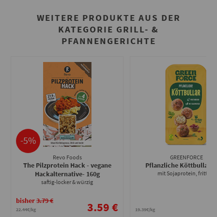
WEITERE PRODUKTE AUS DER
KATEGORIE GRILL- &
PFANNENGERICHTE
-5%
Revo Foods
GREENFORCE
The Pilzprotein Hack - vegane
Pflanzliche Köttbullar
- 
Hackalternative
- 160g
mit Sojaprotein, frittiert
saftig-locker & würzig
bisher
3.79 €
3.59 €
3
22.44€/kg
19.39€/kg