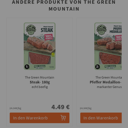
ANDERE PRODUKTE VON THE GREEN
MOUNTAIN
The Green Mountain
The Green Mountain
Steak
- 180g
Pfeffer Medaillon
- 18
echt beefig
markanter Genuss
4.49 €
4
24.94€/kg
24.94€/kg
In den Warenkorb
In den Warenkorb