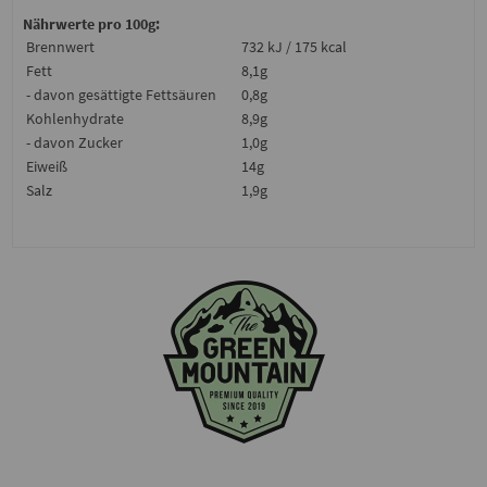
Nährwerte pro 100g:
Brennwert
732 kJ / 175 kcal
Fett
8,1g
- davon gesättigte Fettsäuren
0,8g
Kohlenhydrate
8,9g
- davon Zucker
1,0g
Eiweiß
14g
Salz
1,9g