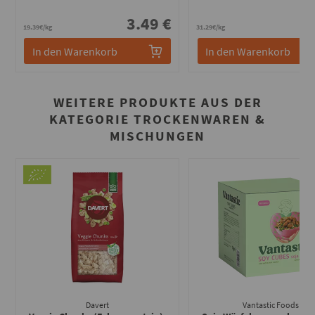
3.49 €
2
19.39€/kg
31.29€/kg
In den Warenkorb
In den Warenkorb
WEITERE PRODUKTE AUS DER
KATEGORIE TROCKENWAREN &
MISCHUNGEN
Davert
Vantastic Foods