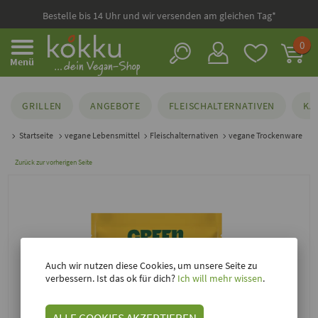
Bestelle bis 14 Uhr und wir versenden am gleichen Tag*
0
Menü
GRILLEN
ANGEBOTE
FLEISCHALTERNATIVEN
KÄ
Startseite
vegane Lebensmittel
Fleischalternativen
vegane Trockenware
Zurück zur vorherigen Seite
Auch wir nutzen diese Cookies, um unsere Seite zu
verbessern. Ist das ok für dich?
Ich will mehr wissen
.
ALLE COOKIES AKZEPTIEREN