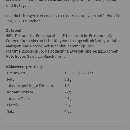
und Beilagen.
Inverkehrbringer: GREENFORCE FUTURE FOOD AG, Streitfeldstraße
25c, 81673 München
Zutaten:
48% Texturiertes Erbsenprotein (Erbsenprotein, Erbsenmehl),
Sonnenblumenkerne teilentölt, Verdickungsmittel: Methylcellulose,
Maisgranulat, Rapsöl, Reisgranulat, Karamellpulver
(Karamellzuckersirup, Maltodextrin), Zwiebel, Speisesalz, Aromen,
Rote Beete, Gewürze, Raucharoma.
Nährwerte pro 100 g:
Brennwert
1530 kJ / 366 kcal
Fett
9,2g
- davon gesättigte Fettsäuren
1,2g
Kohlenhydrate
22g
- davon Zucker
4,2g
Eiweiß
39g
Salz
4,6g