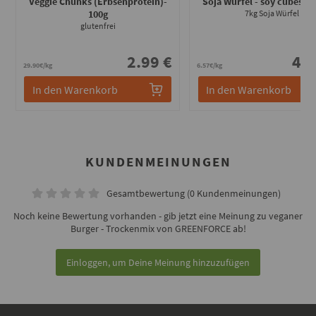
Veggie Chunks (Erbsenprotein)
-
Soja Würfel - soy cubes 7k
100g
7kg Soja Würfel
glutenfrei
2.99 €
45.
29.90€/kg
6.57€/kg
In den Warenkorb
In den Warenkorb
KUNDENMEINUNGEN
Gesamtbewertung (0 Kundenmeinungen)
Noch keine Bewertung vorhanden - gib jetzt eine Meinung zu veganer
Burger - Trockenmix von GREENFORCE ab!
Einloggen, um Deine Meinung hinzuzufügen