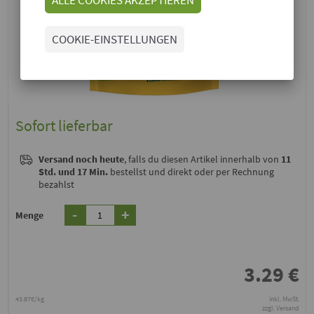
COOKIE-EINSTELLUNGEN
Sofort lieferbar
Versand noch heute
, falls du diesen Artikel innerhalb von
11
Std. und 17 Min.
bestellst und direkt oder per Rechnung
bezahlst
-
+
Menge
3.29
€
43.87€/kg
inkl. MwSt.
zzgl. Versand