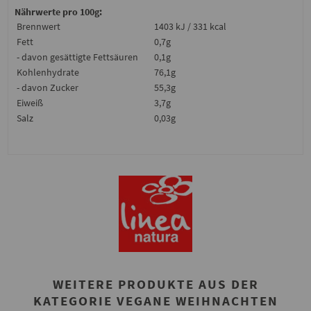
Nährwerte pro 100g:
Brennwert
1403 kJ / 331 kcal
Fett
0,7g
- davon gesättigte Fettsäuren
0,1g
Kohlenhydrate
76,1g
- davon Zucker
55,3g
Eiweiß
3,7g
Salz
0,03g
WEITERE PRODUKTE AUS DER
KATEGORIE VEGANE WEIHNACHTEN