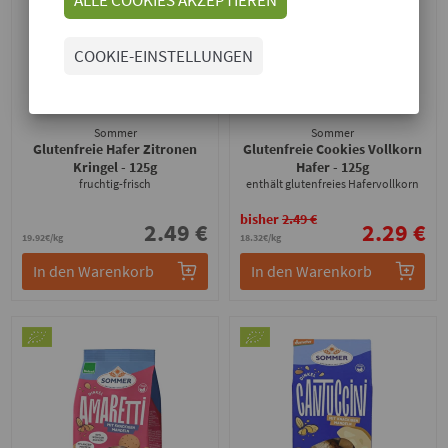
COOKIE-EINSTELLUNGEN
Sommer
Sommer
Glutenfreie Hafer Zitronen
Glutenfreie Cookies Vollkorn
Kringel
- 125g
Hafer
- 125g
fruchtig-frisch
enthält glutenfreies Hafervollkorn
bisher
2.49 €
2.49 €
2.29 €
19.92€/kg
18.32€/kg
In den Warenkorb
In den Warenkorb