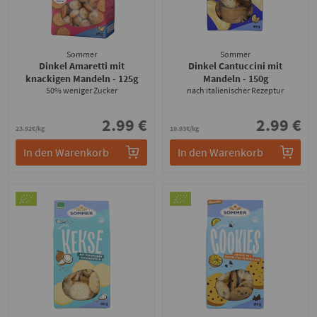
Sommer
Sommer
Dinkel Amaretti mit
Dinkel Cantuccini mit
knackigen Mandeln
- 125g
Mandeln
- 150g
50% weniger Zucker
nach italienischer Rezeptur
2.99 €
2.99 €
23.92€/kg
19.93€/kg
In den Warenkorb
In den Warenkorb