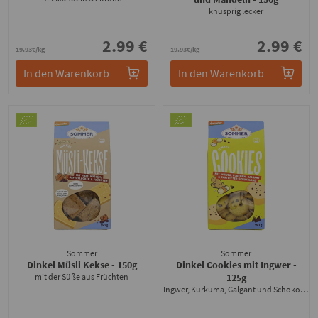
knusprig lecker
2.99 €
2.99 €
19.93€/kg
19.93€/kg
In den Warenkorb
In den Warenkorb
Sommer
Sommer
Dinkel Müsli Kekse
- 150g
Dinkel Cookies mit Ingwer
-
mit der Süße aus Früchten
125g
Ingwer, Kurkuma, Galgant und Schokolade