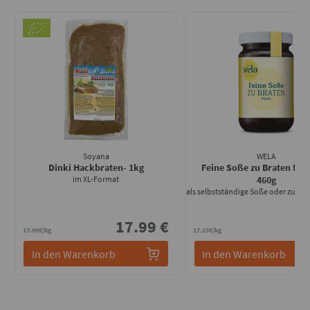
Soyana
WELA
Dinki Hackbraten
- 1kg
Feine Soße zu Braten für 
im XL-Format
460g
17.99 €
7
17.99€/kg
17.15€/kg
In den Warenkorb
In den Warenkorb