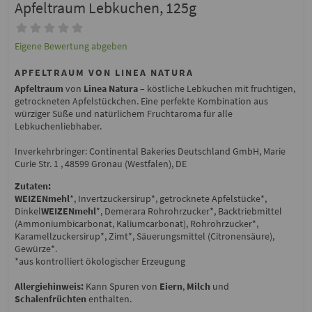
Apfeltraum Lebkuchen, 125g
Eigene Bewertung abgeben
APFELTRAUM VON LINEA NATURA
Apfeltraum
von
Linea Natura
– köstliche Lebkuchen mit fruchtigen,
getrockneten Apfelstückchen. Eine perfekte Kombination aus
würziger Süße und natürlichem Fruchtaroma für alle
Lebkuchenliebhaber.
Inverkehrbringer: Continental Bakeries Deutschland GmbH, Marie
Curie Str. 1 , 48599 Gronau (Westfalen), DE
Zutaten:
WEIZENmehl
*, Invertzuckersirup*, getrocknete Apfelstücke*,
Dinkel
WEIZENmehl
*, Demerara Rohrohrzucker*, Backtriebmittel
(Ammoniumbicarbonat, Kaliumcarbonat), Rohrohrzucker*,
Karamellzuckersirup*, Zimt*, Säuerungsmittel (Citronensäure),
Gewürze*.
*aus kontrolliert ökologischer Erzeugung
Allergiehinweis:
Kann Spuren von
Eiern
,
Milch
und
Schalenfrüchten
enthalten.