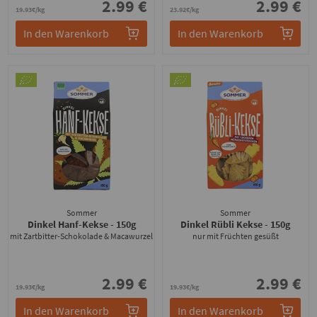
2.99 €
2.99 €
19.93€/kg
23.92€/kg
In den Warenkorb
In den Warenkorb
Sommer
Sommer
Dinkel Hanf-Kekse
- 150g
Dinkel Rübli Kekse
- 150g
mit Zartbitter-Schokolade & Macawurzel
nur mit Früchten gesüßt
2.99 €
2.99 €
19.93€/kg
19.93€/kg
In den Warenkorb
In den Warenkorb