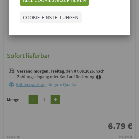
COOKIE-EINSTELLUNGEN
Sofort lieferbar
Versand
morgen, Freitag
, den
07.08.2026
, nach
Zahlungseingang oder Kauf auf Rechnung
Kühlverpackung
für gute Qualität
-
+
Menge
6.79
€
56.58€/kg
inkl. MwSt.