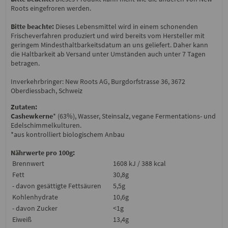
Roots eingefroren werden.
Bitte beachte:
Dieses Lebensmittel wird in einem schonenden
Frischeverfahren produziert und wird bereits vom Hersteller mit
geringem Mindesthaltbarkeitsdatum an uns geliefert. Daher kann
die Haltbarkeit ab Versand unter Umständen auch unter 7 Tagen
betragen.
Inverkehrbringer: New Roots AG, Burgdorfstrasse 36, 3672
Oberdiessbach, Schweiz
Zutaten:
Cashewkerne
* (63%), Wasser, Steinsalz, vegane Fermentations- und
Edelschimmelkulturen.
*aus kontrolliert biologischem Anbau
Nährwerte pro 100g:
Brennwert
1608 kJ / 388 kcal
Fett
30,8g
- davon gesättigte Fettsäuren
5,5g
Kohlenhydrate
10,6g
- davon Zucker
<1g
Eiweiß
13,4g