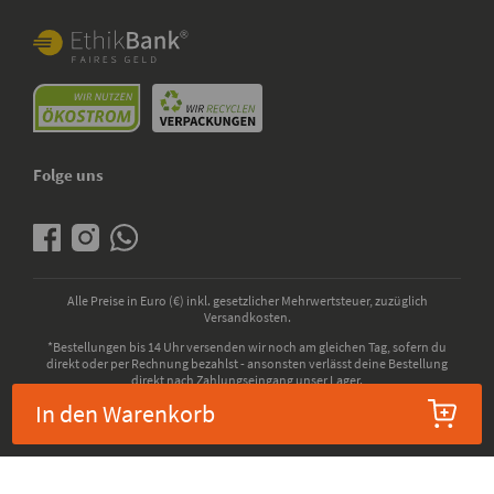
Folge uns
Alle Preise in Euro (€) inkl. gesetzlicher Mehrwertsteuer, zuzüglich
Versandkosten.
*Bestellungen bis 14 Uhr versenden wir noch am gleichen Tag, sofern du
direkt oder per Rechnung bezahlst - ansonsten verlässt deine Bestellung
direkt nach Zahlungseingang unser Lager.
In den Warenkorb
© 2026 - kokku GmbH - Alle Rechte vorbehalten. Bio-Zertifizierung durch die
ABCERT AG, EU-Codenummer: DE-ÖKO-006