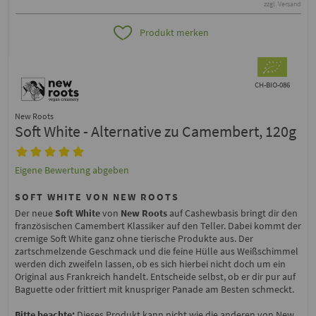
zzgl. Versand
Produkt merken
CH-BIO-086
New Roots
Soft White - Alternative zu Camembert, 120g
Eigene Bewertung abgeben
SOFT WHITE VON NEW ROOTS
Der neue
Soft White
von
New Roots
auf Cashewbasis bringt dir den
französischen Camembert Klassiker auf den Teller. Dabei kommt der
cremige Soft White ganz ohne tierische Produkte aus. Der
zartschmelzende Geschmack und die feine Hülle aus Weißschimmel
werden dich zweifeln lassen, ob es sich hierbei nicht doch um ein
Original aus Frankreich handelt. Entscheide selbst, ob er dir pur auf
Baguette oder frittiert mit knuspriger Panade am Besten schmeckt.
Bitte beachte:
Dieses Produkt kann nicht wie die anderen von New