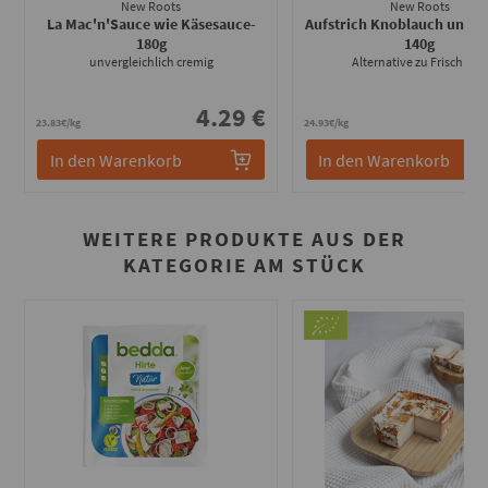
New Roots
New Roots
La Mac'n'Sauce wie Käsesauce
-
Aufstrich Knoblauch und K
180g
140g
unvergleichlich cremig
Alternative zu Frischkäse
4.29 €
3
23.83€/kg
24.93€/kg
In den Warenkorb
In den Warenkorb
WEITERE PRODUKTE AUS DER
KATEGORIE AM STÜCK