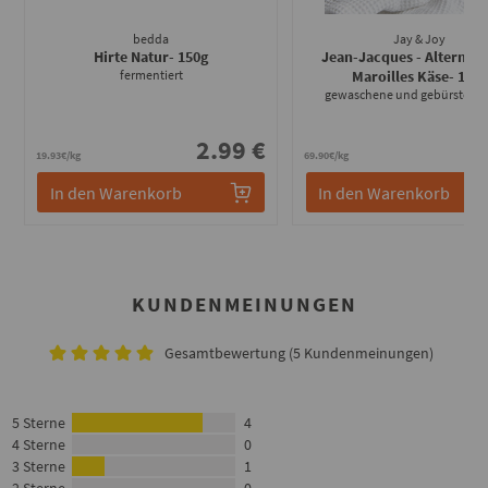
bedda
Jay & Joy
Hirte Natur
- 150g
Jean-Jacques - Alternati
fermentiert
Maroilles Käse
- 100g
gewaschene und gebürstete 
2.99 €
6
19.93€/kg
69.90€/kg
In den Warenkorb
In den Warenkorb
KUNDENMEINUNGEN
Gesamtbewertung (5 Kundenmeinungen)
5 Sterne
4
4 Sterne
0
3 Sterne
1
2 Sterne
0