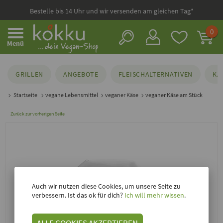
Bestelle bis 14 Uhr und wir versenden am gleichen Tag*
0
Menü
GRILLEN
ANGEBOTE
FLEISCHALTERNATIVEN
KÄ
Startseite
vegane Lebensmittel
veganer Käse
veganer Käse am Stück
Zurück zur vorherigen Seite
Auch wir nutzen diese Cookies, um unsere Seite zu
verbessern. Ist das ok für dich?
Ich will mehr wissen
.
ALLE COOKIES AKZEPTIEREN