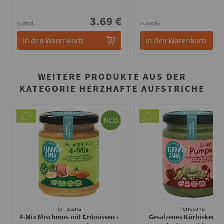
3.69 €
2
11.53€/l
21.41€/kg
In den Warenkorb
In den Warenkorb
WEITERE PRODUKTE AUS DER
KATEGORIE HERZHAFTE AUFSTRICHE
NEU
Terrasana
Terrasana
4-Mix Mischmus mit Erdnüssen -
Gesalzenes Kürbiskernm