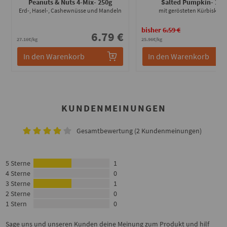
Peanuts & Nuts 4-Mix
- 250g
Salted Pumpkin
- 250
Erd-, Hasel-, Cashewnüsse und Mandeln
mit gerösteten Kürbiskern
bisher
6.59 €
6.79 €
6
27.16€/kg
25.96€/kg
In den Warenkorb
In den Warenkorb
KUNDENMEINUNGEN
Gesamtbewertung (2 Kundenmeinungen)
5 Sterne
1
4 Sterne
0
3 Sterne
1
2 Sterne
0
1 Stern
0
Sage uns und unseren Kunden deine Meinung zum Produkt und hilf