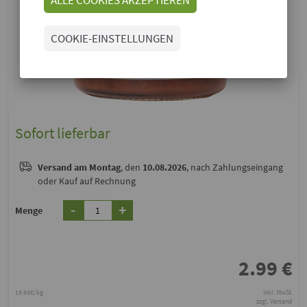
COOKIE-EINSTELLUNGEN
Sofort lieferbar
Versand
am Montag
, den
10.08.2026
, nach Zahlungseingang
oder Kauf auf Rechnung
-
+
Menge
2.99
€
19.93€/kg
inkl. MwSt.
zzgl. Versand