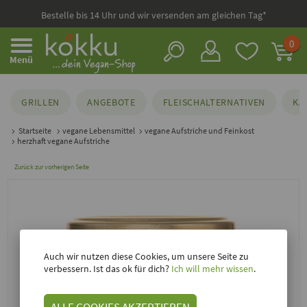
Bestelle bis 14 Uhr und wir versenden am gleichen Tag*
0
Menü
GRILLEN
ANGEBOTE
FLEISCHALTERNATIVEN
KÄ
Startseite
vegane Lebensmittel
vegane Aufstriche und Feinkost
herzhaft vegane Aufstriche
Zurück zur vorherigen Seite
Auch wir nutzen diese Cookies, um unsere Seite zu
verbessern. Ist das ok für dich?
Ich will mehr wissen
.
ALLE COOKIES AKZEPTIEREN