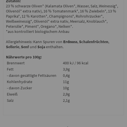
Zutaten:
23 % schwarze Oliven* (Kalamata Oliven*, Wasser, Salz, Weinessig*,
Olivenöl* extra nativ), 16 % Tomatenmark*, 16 % Zwiebeln*, 13 %
Paprika*, 12 % Karotten*, Champignons*, Rohrohrzucker*,
Weißweinessig*, Olivenöl* extra nativ, Meersalz, Knoblauch*,
Petersilie*, Piment*, Oregano*, Nelken*.
*aus kontrolliert biologischem Anbau
Allergiehinweis: Kann Spuren von
Erdnuss
,
Schalenfrüchten
,
Sellerie
,
Senf
und
Soja
enthalten.
Nährwerte pro 100g:
Brennwert
400 kJ / 96 kcal
Fett
3,9g
- davon gesättigte Fettsäuren
0,4g
Kohlenhydrate
11g
- davon Zucker
10g
Eiweiß
2,9g
Salz
2,1g