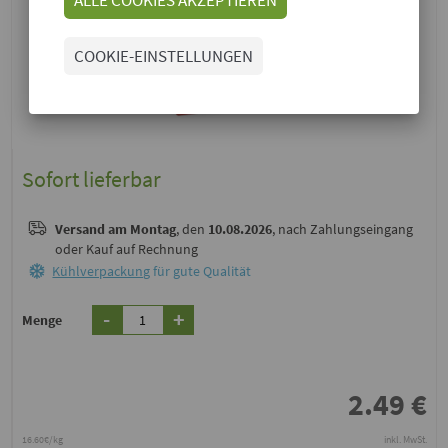
COOKIE-EINSTELLUNGEN
Sofort lieferbar
Versand
am Montag
, den
10.08.2026
, nach Zahlungseingang
oder Kauf auf Rechnung
Kühlverpackung
für gute Qualität
-
+
Menge
2.49
€
16.60€/kg
inkl. MwSt.