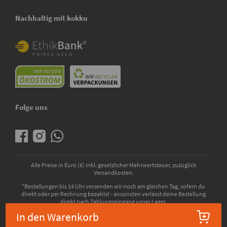
Nachhaltig mit kokku
Folge uns
Alle Preise in Euro (€) inkl. gesetzlicher Mehrwertsteuer, zuzüglich
Versandkosten.
*Bestellungen bis 14 Uhr versenden wir noch am gleichen Tag, sofern du
direkt oder per Rechnung bezahlst - ansonsten verlässt deine Bestellung
direkt nach Zahlungseingang unser Lager.
In den Warenkorb
© 2026 - kokku GmbH - Alle Rechte vorbehalten. Bio-Zertifizierung durch die
ABCERT AG, EU-Codenummer: DE-ÖKO-006