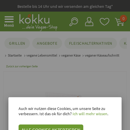
Bestelle bis 14 Uhr und wir versenden am gleichen Tag*
0
Menü
GRILLEN
ANGEBOTE
FLEISCHALTERNATIVEN
KÄ
Startseite
vegane Lebensmittel
veganer Käse
veganer Käseaufschnitt
Zurück zur vorherigen Seite
Auch wir nutzen diese Cookies, um unsere Seite zu
verbessern. Ist das ok für dich?
Ich will mehr wissen
.
ALLE COOKIES AKZEPTIEREN