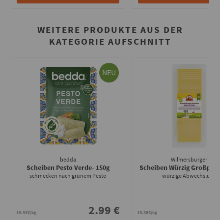
WEITERE PRODUKTE AUS DER
KATEGORIE AUFSCHNITT
NEU
bedda
Wilmersburger
Scheiben Pesto Verde
- 150g
Scheiben Würzig Großpac
schmecken nach grünem Pesto
würzige Abwechslung
2.99 €
7
19.93€/kg
15.38€/kg