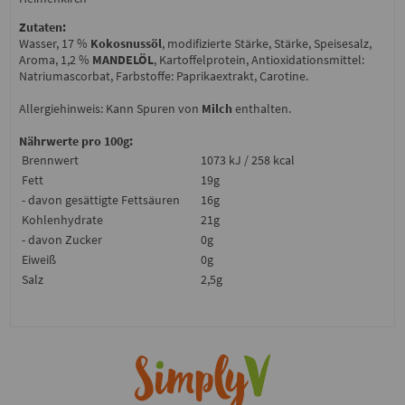
Zutaten:
Wasser, 17 %
Kokosnussöl
, modifizierte Stärke, Stärke, Speisesalz,
Aroma, 1,2 %
MANDELÖL
, Kartoffelprotein, Antioxidationsmittel:
Natriumascorbat, Farbstoffe: Paprikaextrakt, Carotine.
Allergiehinweis: Kann Spuren von
Milch
enthalten.
Nährwerte pro 100g:
Brennwert
1073 kJ / 258 kcal
Fett
19g
- davon gesättigte Fettsäuren
16g
Kohlenhydrate
21g
- davon Zucker
0g
Eiweiß
0g
Salz
2,5g