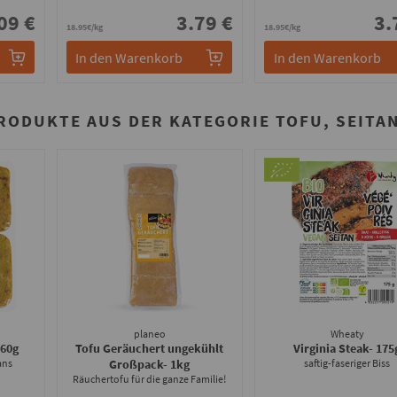
09 €
3.79 €
3.
18.95€/kg
18.95€/kg
In den Warenkorb
In den Warenkorb
RODUKTE AUS DER KATEGORIE TOFU, SEITA
planeo
Wheaty
160g
Tofu Geräuchert ungekühlt
Virginia Steak
- 175
ans
Großpack
- 1kg
saftig-faseriger Biss
Räuchertofu für die ganze Familie!