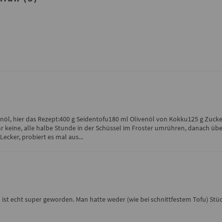
nöl, hier das Rezept:400 g Seidentofu180 ml Olivenöl von Kokku125 g Zucker
hr keine, alle halbe Stunde in der Schüssel im Froster umrühren, danach über
ecker, probiert es mal aus...
ist echt super geworden. Man hatte weder (wie bei schnittfestem Tofu) S