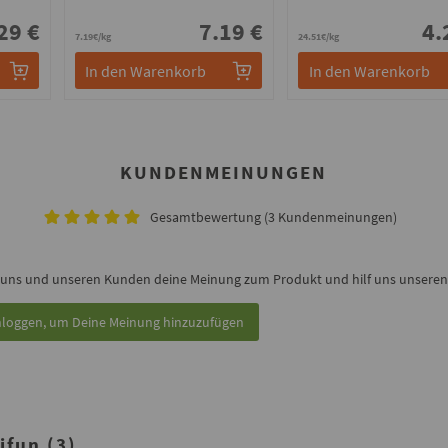
29 €
7.19 €
4.
7.19€/kg
24.51€/kg
In den Warenkorb
In den Warenkorb
KUNDENMEINUNGEN
Gesamtbewertung (3 Kundenmeinungen)
 uns und unseren Kunden deine Meinung zum Produkt und hilf uns unseren 
nloggen, um Deine Meinung hinzuzufügen
fun (3)