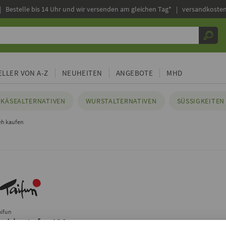
|
Bestelle bis 14 Uhr und wir versenden am gleichen Tag* | versandkosten
LLER VON A-Z
NEUHEITEN
ANGEBOTE
MHD
KÄSEALTERNATIVEN
WURSTALTERNATIVEN
SÜSSIGKEITEN 
eh kaufen
aifun
Seidentofu, 400g