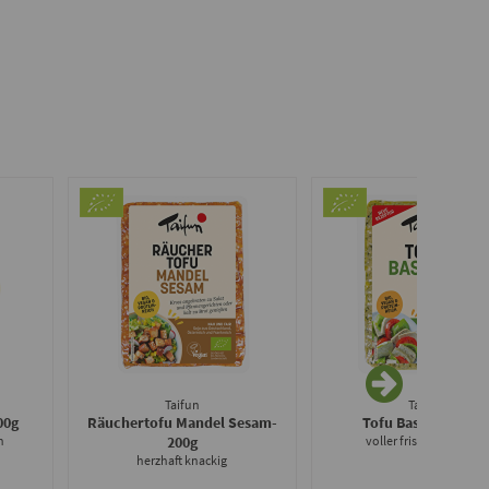
Taifun
Taifun
00g
Räuchertofu Mandel Sesam
-
Tofu Basilico
- 200g
n
200g
voller frischer Kräuter
herzhaft knackig