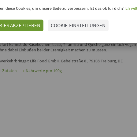
en diese Cookies, um unsere Seite zu verbessern. Ist das ok für dich?
Ich wil
inloggen, um Deine Meinung hinzuzufügen
KIES AKZEPTIEREN
COOKIE-EINSTELLUNGEN
SEIDENTOFU VON TAIFUN
er traditionell japanische
Seidentofu
von
Taifun
liegt in bester Demeter-Qu
ignet sich ganz ausgezeichnet zur Zubereitung von Süßspeisen, Dips oder S
ofort kannst du Käsekuchen, Lassi, Tiramisu und Quiche ganz einfach vegan
hne dabei Einbußen bei der Cremigkeit machen zu müssen.
nverkehrbringer: Life Food GmbH, Bebelstraße 8 , 79108 Freiburg, DE
Zutaten
Nährwerte pro 100g