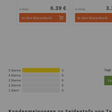
6.39 €
3.
6.39€/kg
20.56€/kg
In den Warenkorb
In den Warenkorb
Sage
5 Sterne
3
4 Sterne
0
3 Sterne
0
Ei
2 Sterne
0
1 Stern
0
Kundenmeinungen zu Seidentofu von Tai