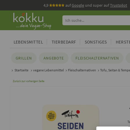
4,9
auf
Google
und super auf
Trustpilot
LEBENSMITTEL
TIERBEDARF
SONSTIGES
HERSTE
GRILLEN
ANGEBOTE
FLEISCHALTERNATIVEN
Startseite
vegane Lebensmittel
Fleischalternativen
Tofu, Seitan & Temp
Zurück zur vorherigen Seite
T