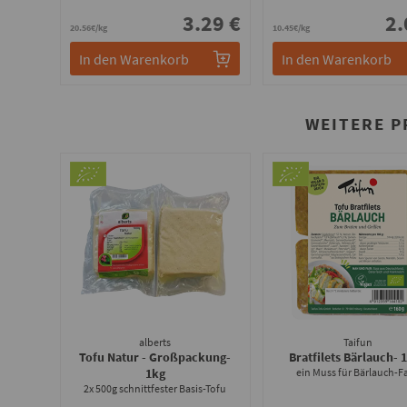
3.29 €
2.
20.56€/kg
10.45€/kg
In den Warenkorb
In den Warenkorb
WEITERE P
alberts
Taifun
Tofu Natur - Großpackung
-
Bratfilets Bärlauch
- 
1kg
ein Muss für Bärlauch-F
2x 500g schnittfester Basis-Tofu