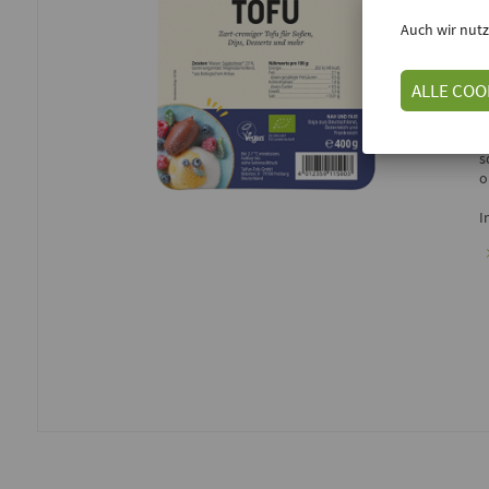
Auch wir nutz
E
ALLE COO
D
e
s
o
I