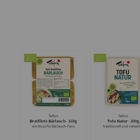
Taifun
Taifun
Bratfilets Bärlauch
- 160g
Tofu Natur
- 200g
ein Muss für Bärlauch-Fans
traditionell und vielseit