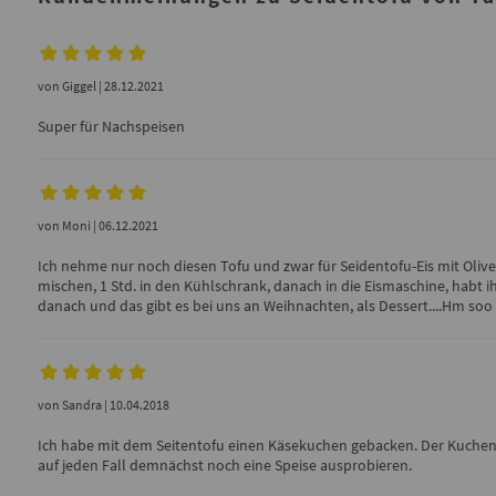
von
Giggel
| 28.12.2021
Super für Nachspeisen
von
Moni
| 06.12.2021
Ich nehme nur noch diesen Tofu und zwar für Seidentofu-Eis mit Olive
mischen, 1 Std. in den Kühlschrank, danach in die Eismaschine, habt i
danach und das gibt es bei uns an Weihnachten, als Dessert....Hm soo L
von
Sandra
| 10.04.2018
Ich habe mit dem Seitentofu einen Käsekuchen gebacken. Der Kuchen 
auf jeden Fall demnächst noch eine Speise ausprobieren.