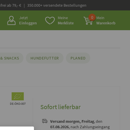
frei ab 79,- € | 350.000+ versendete Bestellungen
0
Jetzt
Meine
Mein
Einloggen
Merkliste
Warenkorb
& SNACKS
HUNDEFUTTER
PLANEO
DE-ÖKO-007
Sofort lieferbar
Versand
morgen, Freitag
, den
07.08.2026
, nach Zahlungseingang