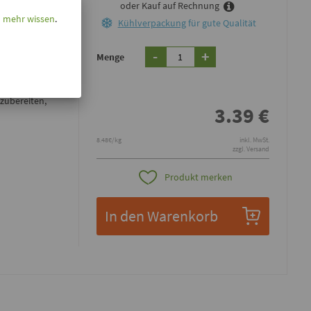
oder Kauf auf Rechnung
l mehr wissen
.
Kühlverpackung
für gute Qualität
-
+
Menge
alität vor und
aucen. Ab
 zubereiten,
3.39
€
8.48€/kg
inkl. MwSt.
zzgl. Versand
Produkt merken
In den Warenkorb