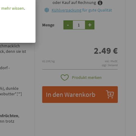
oder Kauf auf Rechnung
l mehr wissen
.
Kühlverpackung
für gute Qualität
 VON
-
+
Menge
karamell mit
ler
schmacklich
2.49
€
k, denn sie ist
62.25€/kg
inkl. MwSt.
zzgl. Versand
dorf -
Produkt merken
8%), dunkle
In den Warenkorb
obutter*,**]
nfrüchten
,
nn trotz