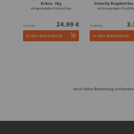
Kokos
- 1kg
Crunchy Raspberries
mit gerösteten Kokoschips
mit knusprigem Fruchtk
24.99 €
3.
24.99€/kg
71.80€/kg
In den Warenkorb
In den Warenkorb
Noch keine Bewertung vorhanden - 