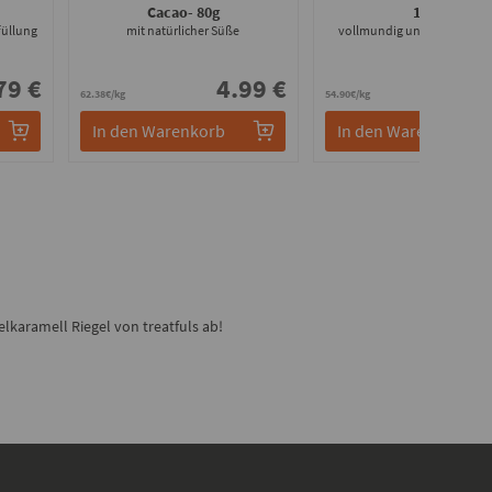
Cacao
- 80g
100g
füllung
mit natürlicher Süße
vollmundig und zartschme
79 €
4.99 €
5.
62.38€/kg
54.90€/kg
In den Warenkorb
In den Warenkorb
lkaramell Riegel von treatfuls ab!