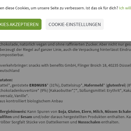
en diese Cookies, um unsere Seite zu verbessern. Ist das ok für dich?
Ich wil
inloggen, um Deine Meinung hinzuzufügen
°BEST DATE YOU'LL EVER HAVE° ERDNUSS-HAFER-RIEGEL
KIES AKZEPTIEREN
COOKIE-EINSTELLUNGEN
TREATFULS
n dem
°best date you'll ever have° Riegel
von
treatfuls
wird salziges Dattel
nusprigen Erdnüssen kombiniert. Umhüllt wird diese Köstlichkeit von dunk
chokolade, natürlich vegan und ohne raffinierten Zucker. Aber nicht nur ge
berzeugt der Riegel auf ganzer Linie, auch die Verpackung hinterlässt Eindruc
ompostierbar.
nverkehrbringer: snacks with benefits GmbH, Flinger Broich 18, 40235 Düssel
eutschland
utaten:
attel*, geröstete
ERDNUSS
* (31%), Dattelsirup*,
Hafermehl
* (
glutenfrei
) (
chokoladenkuvertüre* (9%) [Kakaobutter*,**, Süßungsmittel: Erythrit*, Kaka
eersalz, Vanille*.
aus kontrolliert biologischem Anbau
llergiehinweis:
Kann Spuren von
Soja
,
Gluten
,
Eiern
,
Milch
,
Nüssen
Schale
ulfiten
und
Sesam
und/oder daraus hergestellten Produkten enthalten. Ka
rößter Sorgfalt Stücke von Dattelkernen und
Nussschalen
enthalten.