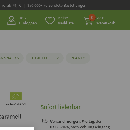
frei ab 79,- € | 350.000+ versendete Bestellungen
0
Jetzt
Meine
Mein
Einloggen
Merkliste
Warenkorb
& SNACKS
HUNDEFUTTER
PLANEO
ES-ECO-001-AN
Sofort lieferbar
lkaramell
Versand
morgen, Freitag
, den
07.08.2026
, nach Zahlungseingang