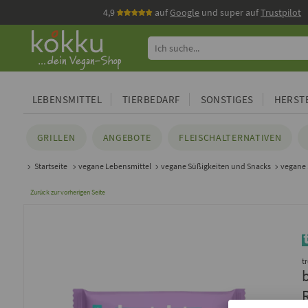
4,9
auf
Google
und super auf
Trustpilot
LEBENSMITTEL
TIERBEDARF
SONSTIGES
HERSTE
GRILLEN
ANGEBOTE
FLEISCHALTERNATIVEN
Startseite
vegane Lebensmittel
vegane Süßigkeiten und Snacks
vegane
Zurück zur vorherigen Seite
t