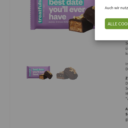
Auch wir nutz
E
ALLE COO
I
k
S
ü
k
I
D
Z
D
S
M
*
A
S
g