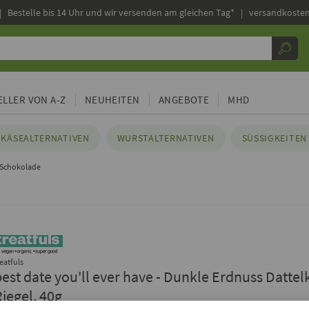
|
Bestelle bis 14 Uhr und wir versenden am gleichen Tag* | versandkosten
LLER VON A-Z
NEUHEITEN
ANGEBOTE
MHD
KÄSEALTERNATIVEN
WURSTALTERNATIVEN
SÜSSIGKEITEN 
 Schokolade
reatfuls
best date you'll ever have - Dunkle Erdnuss Datte
Riegel, 40g