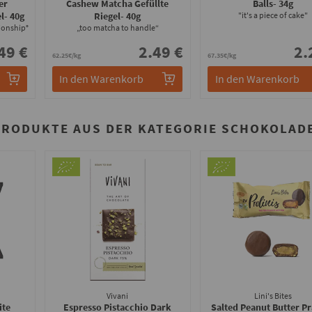
er
Cashew Matcha Gefüllte
Balls
- 34g
l
- 40g
Riegel
- 40g
"it's a piece of cake"
tionship°
„too matcha to handle“
49 €
2.49 €
2.
62.25€/kg
67.35€/kg
In den Warenkorb
In den Warenkorb
PRODUKTE AUS DER KATEGORIE SCHOKOLADE
Vivani
Lini's Bites
ite
Espresso Pistacchio Dark
Salted Peanut Butter Pr