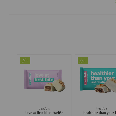
treatfuls
treatfuls
love at first bite - Weiße
healthier than your l