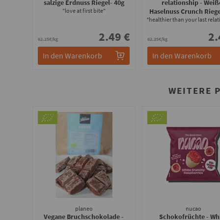
salzige Erdnuss Riegel
- 40g
relationship - Weiß
"love at first bite"
Haselnuss Crunch Riege
°healthier than your last rela
2.49 €
2.
62.25€/kg
62.25€/kg
In den Warenkorb
In den Warenkorb
WEITERE 
planeo
nucao
Vegane Bruchschokolade -
Schokofrüchte - Wh