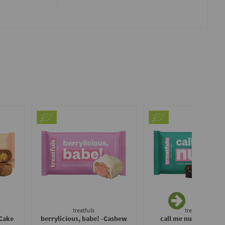
treatfuls
treatfuls
-Cake
berrylicious, babe! -Cashew
call me nuts* - Dunk