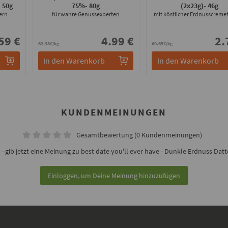
- 50g
75%
- 80g
(2x23g)
- 46g
ern
für wahre Genussexperten
mit köstlicher Erdnusscreme
59 €
4.99 €
2.
62.38€/kg
60.65€/kg
In den Warenkorb
In den Warenkorb
KUNDENMEINUNGEN
Gesamtbewertung (0 Kundenmeinungen)
gib jetzt eine Meinung zu best date you'll ever have - Dunkle Erdnuss Datte
Einloggen, um Deine Meinung hinzuzufügen