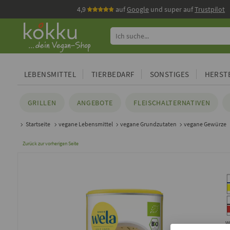
4,9
auf
Google
und super auf
Trustpilot
LEBENSMITTEL
TIERBEDARF
SONSTIGES
HERSTE
GRILLEN
ANGEBOTE
FLEISCHALTERNATIVEN
Startseite
vegane Lebensmittel
vegane Grundzutaten
vegane Gewürze
Zurück zur vorherigen Seite
W