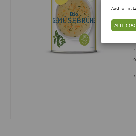
Auch wir nutz
E
ALLE COO
D
h
u
O
I
K