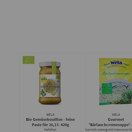
WELA
WELA
Bio Gemüsebouillon - feine
Gourmet
Paste für 26,3 l
- 420g
°Bärlauchcremesuppe°
Hefefrei