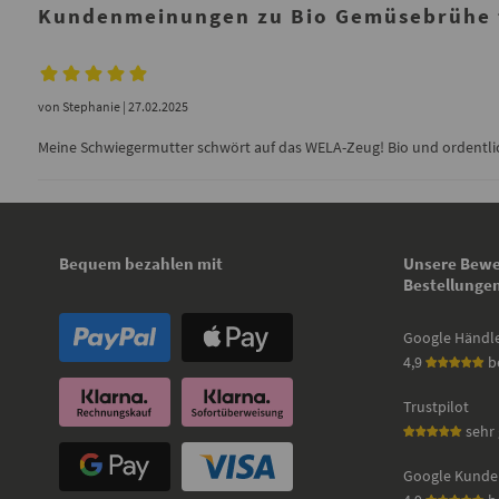
Kundenmeinungen zu Bio Gemüsebrühe f
von
Stephanie
| 27.02.2025
Meine Schwiegermutter schwört auf das WELA-Zeug! Bio und ordentlic
Bequem bezahlen mit
Unsere Bewe
Bestellunge
Google Händl
4,9
b
Trustpilot
sehr 
Google Kunde