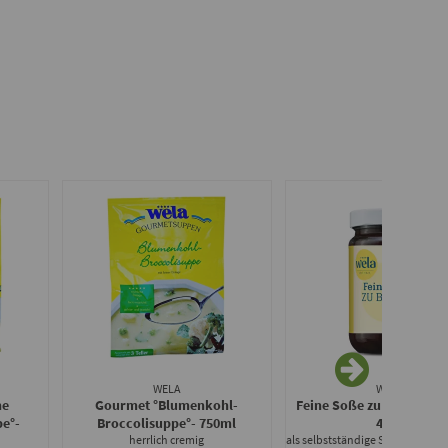
WELA
WELA
he
Gourmet °Blumenkohl-
Feine Soße zu Braten für
pe°
-
Broccolisuppe°
- 750ml
460g
herrlich cremig