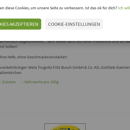
Bio Gemüsebrühe für 34l ohne Hefe, 680g
en diese Cookies, um unsere Seite zu verbessern. Ist das ok für dich?
Ich wil
inloggen, um Deine Meinung hinzuzufügen
KIES AKZEPTIEREN
COOKIE-EINSTELLUNGEN
BIO GEMÜSEBRÜHE FÜR 34L OHNE HEFE VON WELA
ie
Bio Gemüsebrühe für 34 l
von
Wela
in Bio-Qualität wurde mit natürlich
armonisch abgeschmeckt. . Sehr lecker auch als reine Trinkbrühe und als Ba
nd Soßen!
hne Hefe, ohne Geschmacksverstärker!
nverkehrbringer: Wela Trognitz Fritz Busch GmbH & Co. KG, Gottlieb-Daimler-
altenkirchen
Zutaten
Nährwerte pro 100g