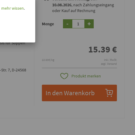
10.08.2026
, nach Zahlungseingang
l mehr wissen
.
oder Kauf auf Rechnung
-
+
Menge
en Gewürzen
sis für Suppen
15.39
€
22.63€/kg
inkl. MwSt.
zzgl. Versand
Str. 7, D-24568
Produkt merken
In den Warenkorb