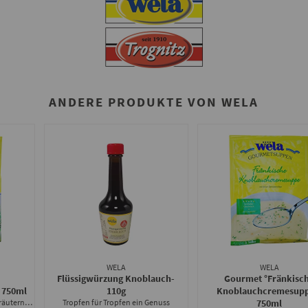
ANDERE PRODUKTE VON WELA
WELA
WELA
Flüssigwürzung Knoblauch
-
Gourmet °Fränkisc
- 750ml
110g
Knoblauchcremesup
herrlich cremig mit intensiver Kräuternote
Tropfen für Tropfen ein Genuss
750ml