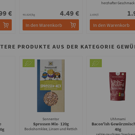
herzhafter Geschmack
99 €
4.49 €
1.
40.82€/kg
2.65€/l
In den Warenkorb
In den Warenkorb
ITERE PRODUKTE AUS DER KATEGORIE GEWÜ
Sonnentor
Uhhmami
e
Sprossen Mix
- 120g
Bacon'ish Gewürzmisc
50g
Bockshornklee, Linsen und Rettich
40g
salzig-rauchiges Specka