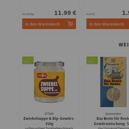
11.99 €
1.
28.55€/kg
2.65€/l
In den Warenkorb
In den Warenkorb
WE
VITAM
Sonnentor
Zwiebelsuppe & Dip-Gewürz
-
Das Beste für Rest
150g
Gewürzmischung
- 
vollmundiger Zwiebelgeschmack
das Universal Gewürz