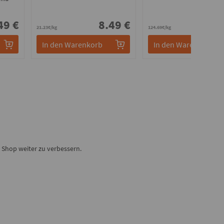
49 €
8.49 €
3.
21.23€/kg
124.69€/kg
In den Warenkorb
In den Warenkorb
Shop weiter zu verbessern.