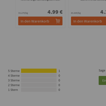
4.99 €
4.
33.27€/kg
83.80€/kg
In den Warenkorb
In den Warenkorb
Sage
5 Sterne
1
4 Sterne
0
3 Sterne
0
Ei
2 Sterne
0
1 Stern
0