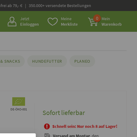
frei ab 79,- € | 350.000+ versendete Bestellungen
0
Jetzt
Meine
Mein
Einloggen
Merkliste
Warenkorb
& SNACKS
HUNDEFUTTER
PLANEO
DE-ÖKO-001
Sofort lieferbar
Schnell sein: Nur noch 8 auf Lager!
Versand
am Montag
, den