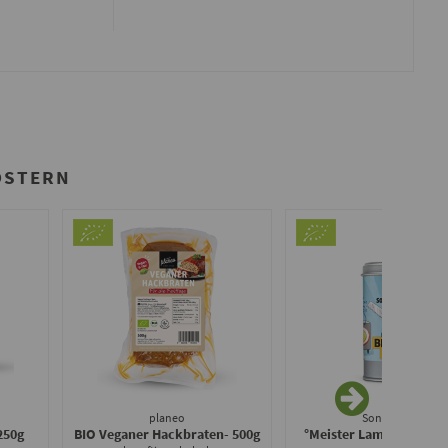
OSTERN
planeo
Sonnentor
250g
BIO Veganer Hackbraten
- 500g
°Meister Lampes Blüten