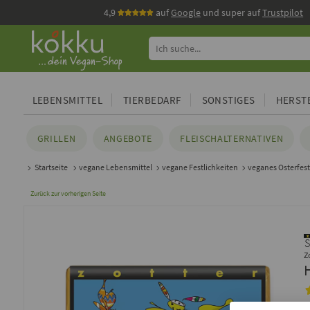
4,9
auf
Google
und super auf
Trustpilot
LEBENSMITTEL
TIERBEDARF
SONSTIGES
HERSTE
GRILLEN
ANGEBOTE
FLEISCHALTERNATIVEN
Startseite
vegane Lebensmittel
vegane Festlichkeiten
veganes Osterfest
Zurück zur vorherigen Seite
Z
E