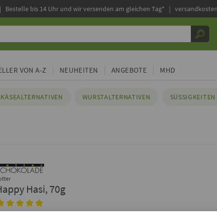
|
Bestelle bis 14 Uhr und wir versenden am gleichen Tag* | versandkosten
LLER VON A-Z
NEUHEITEN
ANGEBOTE
MHD
KÄSEALTERNATIVEN
WURSTALTERNATIVEN
SÜSSIGKEITEN 
otter
Happy Hasi, 70g
inloggen, um Deine Meinung hinzuzufügen