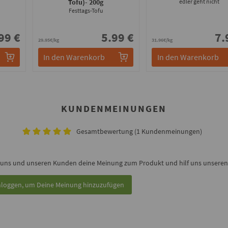
Tofu)
- 200g
edler geht nicht
Festtags-Tofu
99 €
5.99 €
7.
29.95€/kg
31.96€/kg
In den Warenkorb
In den Warenkorb
KUNDENMEINUNGEN
Gesamtbewertung (1 Kundenmeinungen)
 uns und unseren Kunden deine Meinung zum Produkt und hilf uns unseren 
nloggen, um Deine Meinung hinzuzufügen