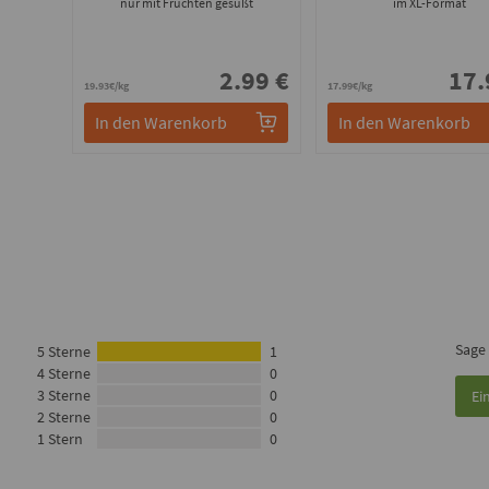
nur mit Früchten gesüßt
im XL-Format
2.99 €
17.
19.93€/kg
17.99€/kg
In den Warenkorb
In den Warenkorb
Sage
5 Sterne
1
4 Sterne
0
3 Sterne
0
Ei
2 Sterne
0
1 Stern
0