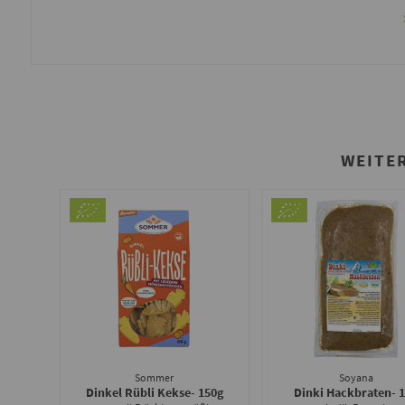
WEITE
Sommer
Soyana
Dinkel Rübli Kekse
- 150g
Dinki Hackbraten
- 