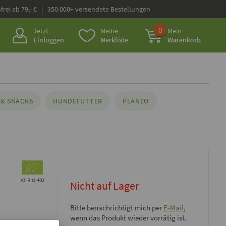
frei ab 79,- € | 350.000+ versendete Bestellungen
0
Jetzt
Meine
Mein
Einloggen
Merkliste
Warenkorb
& SNACKS
HUNDEFUTTER
PLANEO
AT-BIO-402
Nicht auf Lager
Bitte benachrichtigt mich per
E-Mail
,
wenn das Produkt wieder vorrätig ist.