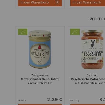
In den Warenkorb
In den Warenkorb
WEITE
Zwergenwiese
Sanchon
Mittelscharfer Senf
- 160ml
Vegetarische Bolognes
ein wahrer Klassiker
mit Erbsenprotein-Schne
2.39 €
3.
14.94€/l
9.97€/kg