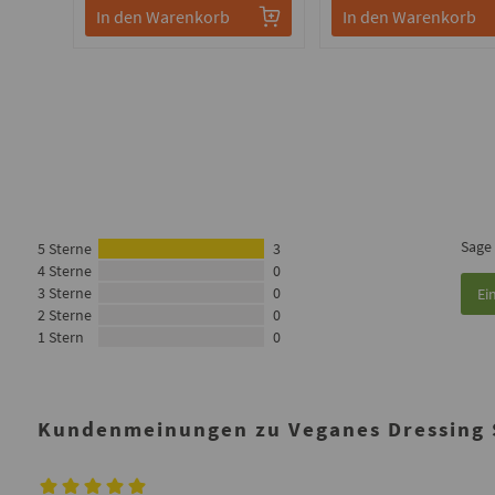
In den Warenkorb
In den Warenkorb
Sage
5 Sterne
3
4 Sterne
0
3 Sterne
0
Ei
2 Sterne
0
1 Stern
0
Kundenmeinungen zu Veganes Dressing S