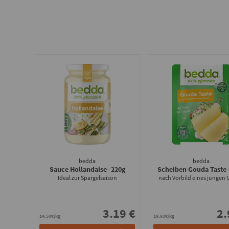
bedda
bedda
Sauce Hollandaise
- 220g
Scheiben Gouda Taste
Ideal zur Spargelsaison
nach Vorbild eines jungen
3.19 €
2.
14.50€/kg
19.93€/kg