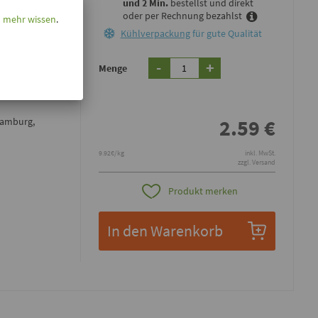
und 2 Min.
bestellst und direkt
oder per Rechnung bezahlst
l mehr wissen
.
Kühlverpackung
für gute Qualität
h-würzigen
, das cremige
-
+
Menge
ben dem guten
ein veganes
2.59
€
Hamburg,
9.92€/kg
inkl. MwSt.
zzgl. Versand
Produkt merken
In den Warenkorb