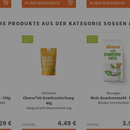
In den Warenkorb
In den Warenkorb
RE PRODUKTE AUS DER KATEGORIE SOSSEN &
Uhhmami
Biovegan
e
- 330g
Cheese'ish Gewürzmischung
-
Mein Guarkernmehl
- 
tzel
40g
Binden ohne Kochen
käsig scharfe Gewürzmischung
29 €
4.49 €
3.
112.25€/kg
39.90€/kg