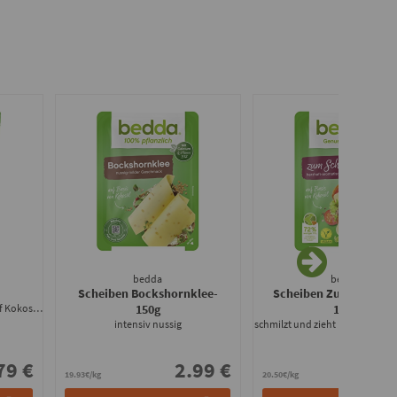
bedda
bedda
Scheiben Bockshornklee
-
Scheiben Zum Schmel
Vegane Streukäsealternative auf Kokosölbasis
150g
180g
intensiv nussig
schmilzt und zieht Fäden wie ec
79 €
2.99 €
3.
19.93€/kg
20.50€/kg