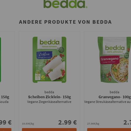
ANDERE PRODUKTE VON BEDDA
bedda
bedda
- 150g
Scheiben Zicklein
- 150g
Granvegano
- 100g
 Gouda
Vegane Ziegenkäsealternative
99 €
2.99 €
2.
19.93€/kg
27.90€/kg