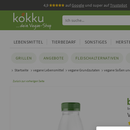
4,9
auf
Google
und super auf
Trustpilot
LEBENSMITTEL
TIERBEDARF
SONSTIGES
HERSTE
GRILLEN
ANGEBOTE
FLEISCHALTERNATIVEN
Startseite
vegane Lebensmittel
vegane Grundzutaten
vegane Soßen un
Zurück zur vorherigen Seite
b