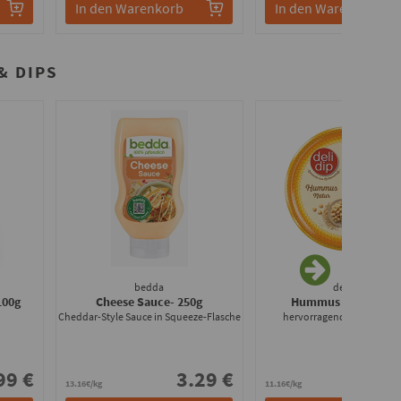
In den Warenkorb
In den Warenkorb
 DIPS
bedda
delidip
100g
Cheese Sauce
- 250g
Hummus Natur
- 25
Cheddar-Style Sauce in Squeeze-Flasche
hervorragende Proteinque
99 €
3.29 €
2.
13.16€/kg
11.16€/kg