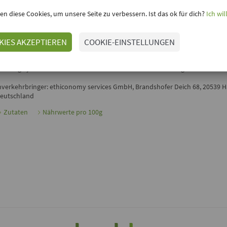
inloggen, um Deine Meinung hinzuzufügen
en diese Cookies, um unsere Seite zu verbessern. Ist das ok für dich?
Ich wil
VEGANES DRESSING SYLTER ART VON BEDDA
as
vegane Dressing Sylter Art
von
Bedda
macht jeden Salat zu einem frisc
KIES AKZEPTIEREN
COOKIE-EINSTELLUNGEN
enusserlebnis. Wenn es mal schnell gehen muss, einfach Flasche aufdrehen
ressing mit Deinem knackigen Salat vermischen - fertig. Guten Appetit! Ne
eschmack steht der bewusste Genuss selbstverständlich an erster Stelle: D
ressing Sylter Art verzichtet auf Palmöl und schont damit Regenwälder.
nverkehrbringer: ethiconomy services GmbH, Brandshofer Deich 68, 20539 
eutschland
Zutaten
Nährwerte pro 100g