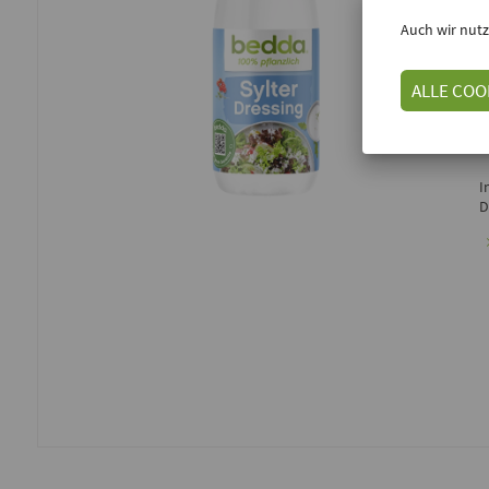
E
Auch wir nutz
D
ALLE COO
G
D
G
D
I
D