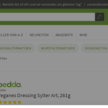
|
Bestelle bis 14 Uhr und wir versenden am gleichen Tag* | versandkosten
LLER VON A-Z
NEUHEITEN
ANGEBOTE
MHD
KÄSEALTERNATIVEN
WURSTALTERNATIVEN
SÜSSIGKEITEN 
d Dips
edda
Veganes Dressing Sylter Art, 261g