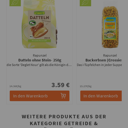
Rapunzel
Rapunzel
Datteln ohne Stein
- 250g
Backerbsen (Crossies)
- 
die Sorte 'Deglet Nour' gilt als die Königin der Datteln
3.59 €
2
14.36€/kg
15.27€/kg
In den Warenkorb
In den Warenkorb
WEITERE PRODUKTE AUS DER
KATEGORIE GETREIDE &