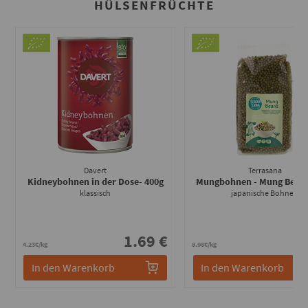
HÜLSENFRÜCHTE
Davert
Terrasana
Kidneybohnen in der Dose
- 400g
Mungbohnen - Mung Bean
klassisch
japanische Bohnen
1.69 €
3
4.23€/kg
8.98€/kg
In den Warenkorb
In den Warenkorb