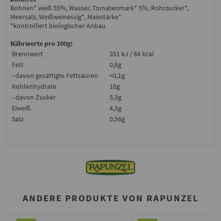
Bohnen* weiß 55%, Wasser, Tomatenmark* 5%, Rohrzucker*,
Meersalz, Weißweinessig*, Maisstärke*
*kontrolliert biologischer Anbau
Nährwerte pro 100g:
Brennwert
351 kJ / 84 kcal
Fett
0,6g
- davon gesättigte Fettsäuren
<0,1g
Kohlenhydrate
10g
- davon Zucker
5,3g
Eiweiß
4,5g
Salz
0,56g
ANDERE PRODUKTE VON RAPUNZEL