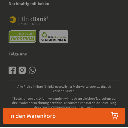
Nachhaltig mit kokku
Folge uns
Alle Preise in Euro (€) inkl. gesetzlicher Mehrwertsteuer, zuzüglich
Versandkosten.
*Bestellungen bis 14 Uhr versenden wir noch am gleichen Tag, sofern du
direkt oder per Rechnung bezahlst - ansonsten verlässt deine Bestellung
direkt nach Zahlungseingang unser Lager.
In den Warenkorb
© 2026 - kokku GmbH - Alle Rechte vorbehalten. Bio-Zertifizierung durch die
ABCERT AG, EU-Codenummer: DE-ÖKO-006