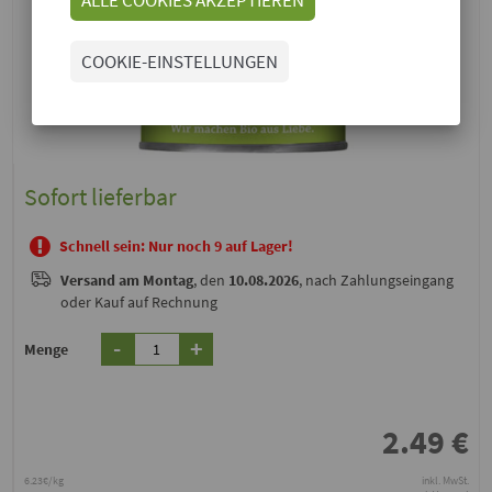
COOKIE-EINSTELLUNGEN
Sofort lieferbar
Schnell sein: Nur noch 9 auf Lager!
Versand
am Montag
, den
10.08.2026
, nach Zahlungseingang
oder Kauf auf Rechnung
-
+
Menge
2.49
€
6.23€/kg
inkl. MwSt.