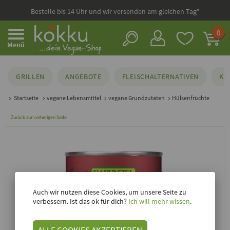
Bestelle bis 14 Uhr und wir versenden am gleichen Tag*
0
Menü
GRILLEN
ANGEBOTE
FLEISCHALTERNATIVEN
KÄ
Startseite
vegane Lebensmittel
vegane Grundzutaten
Hülsenfrüchte
Zurück zur vorherigen Seite
Auch wir nutzen diese Cookies, um unsere Seite zu
verbessern. Ist das ok für dich?
Ich will mehr wissen
.
ALLE COOKIES AKZEPTIEREN