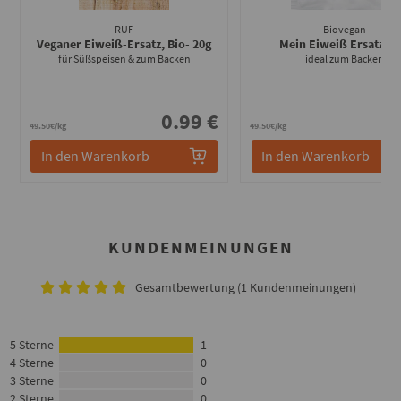
RUF
Biovegan
Veganer Eiweiß-Ersatz, Bio
- 20g
Mein Eiweiß Ersatz
- 2
für Süßspeisen & zum Backen
ideal zum Backen
0.99 €
0
49.50€/kg
49.50€/kg
In den Warenkorb
In den Warenkorb
KUNDENMEINUNGEN
Gesamtbewertung (1 Kundenmeinungen)
5 Sterne
1
4 Sterne
0
3 Sterne
0
2 Sterne
0