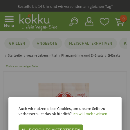
Bestelle bis 14 Uhr und wir versenden am gleichen Tag*
0
Menü
GRILLEN
ANGEBOTE
FLEISCHALTERNATIVEN
KÄ
Startseite
vegane Lebensmittel
Pflanzendrinks und Ei-Ersatz
Ei-Ersatz
Zurück zur vorherigen Seite
Auch wir nutzen diese Cookies, um unsere Seite zu
verbessern. Ist das ok für dich?
Ich will mehr wissen
.
ALLE COOKIES AKZEPTIEREN