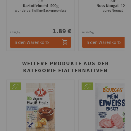
RUF
RUF
Kartoffelmehl
- 500g
Nuss Nougat
- 125g
wunderbar fluffige Backergebnisse
pures Nougat
1.89 €
3
3.78€/kg
26.32€/kg
In den Warenkorb
In den Warenkorb
WEITERE PRODUKTE AUS DER
KATEGORIE EIALTERNATIVEN