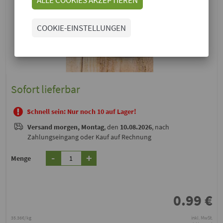
COOKIE-EINSTELLUNGEN
Sofort lieferbar
Schnell sein: Nur noch 10 auf Lager!
Versand
morgen, Montag
, den
10.08.2026
, nach
Zahlungseingang oder Kauf auf Rechnung
-
+
Menge
0.99
€
35.36€/kg
inkl. MwSt.