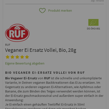
zzgl. Versand
Produkt merken
DE-ÖKO-001
RUF
Veganer Ei Ersatz Vollei, Bio, 28g
Eigene Bewertung abgeben
BIO VEGANER EI-ERSATZ VOLLEI VON RUF
Bio Veganer Ei-Ersatz
von
RUF
ist die schnelle und unkomplizierte
Variante, in Deinen veganen Backkreationen das Ei zu ersetzen. Im
Gegensatz zu anderen veganen Ei-Alternativen, wie Apfelmus oder
Banane, die zum Binden des Teiges verwendet werden können, ist
der Ei-Ersatz geschmacksneutral und außerdem super einfach in der
Anwendung:
Je Ei einfach einen gehäuften Teelöffel Ei-Ersatz in 50ml
Sprudelwasser anrühren und dann wie gewohnt backen.