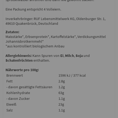
Eine Packung entspricht 4 Volleiern.
Inverkehrbringer: RUF Lebensmittelwerk KG, Oldenburger Str. 1,
49610 Quakenbrück, Deutschland
Zutaten:
Maisstärke*, Erbsenprotein*, Kartoffelstärke*, Verdickungsmittel
Johannisbrotkernmehl*
*aus kontrolliert biologischem Anbau
Allergiehinweis:
Kann Spuren von
Ei
,
Milch
,
Soja
und
Schalenfrüchten
enthalten.
Nährwerte pro 100g:
Brennwert
1596 kJ / 377 kcal
Fett
2.8g
- davon gesättigte Fettsäuren
1.2g
Kohlenhydrate
63g
- davon Zucker
1.1g
Eiweiß
23g
Salz
1.1g