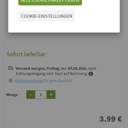
COOKIE-EINSTELLUNGEN
Sofort lieferbar
Versand
morgen, Freitag
, den
07.08.2026
, nach
Zahlungseingang oder Kauf auf Rechnung
Kühlverpackung
für gute Qualität
-
+
Menge
3.99
€