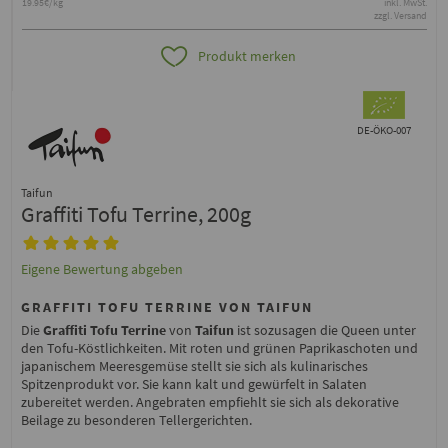
19.95€/kg
inkl. MwSt.
zzgl. Versand
Produkt merken
DE-ÖKO-007
Taifun
Graffiti Tofu Terrine, 200g
Eigene Bewertung abgeben
GRAFFITI TOFU TERRINE VON TAIFUN
Die
Graffiti Tofu Terrine
von
Taifun
ist sozusagen die Queen unter
den Tofu-Köstlichkeiten. Mit roten und grünen Paprikaschoten und
japanischem Meeresgemüse stellt sie sich als kulinarisches
Spitzenprodukt vor. Sie kann kalt und gewürfelt in Salaten
zubereitet werden. Angebraten empfiehlt sie sich als dekorative
Beilage zu besonderen Tellergerichten.