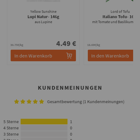
Yellow Sunshine
Lord of Tofu
Lupi Natur
- 146g
Italiano Tofu
- 160g
aus Lupine
mit Tomate und Basilikum vef
4.49 €
2
30.75€/kg
18.69€/kg
In den Warenkorb
In den Warenkorb
KUNDENMEINUNGEN
Gesamtbewertung (1 Kundenmeinungen)
5 Sterne
1
4 Sterne
0
3 Sterne
0