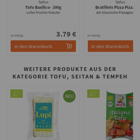
Taifun
Taifun
Tofu Basilico
- 200g
Bratfilets Pizza Pizza
- 1
voller frischer Kräuter
der klassische Pizzageschm
3.79 €
3
18.95€/kg
20.56€/kg
In den Warenkorb
In den Warenkorb
WEITERE PRODUKTE AUS DER
KATEGORIE TOFU, SEITAN & TEMPEH
NEU