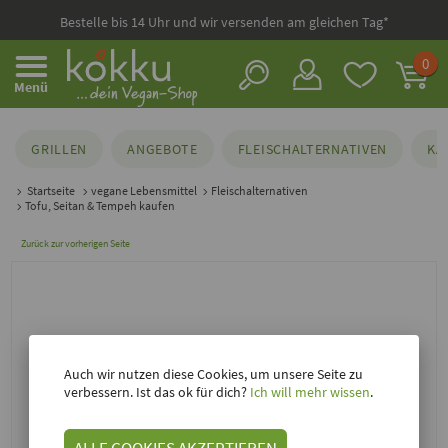
Bestelle bis 14 Uhr und wir versenden am gleichen Tag*
0
Menü
GRILLEN
ANGEBOTE
FLEISCHALTERNATIVEN
KÄ
Startseite
vegane Lebensmittel
Fleischalternativen
Tofu, Seitan & Tempeh kaufen
Zurück zur vorherigen Seite
Auch wir nutzen diese Cookies, um unsere Seite zu
verbessern. Ist das ok für dich?
Ich will mehr wissen
.
ALLE COOKIES AKZEPTIEREN