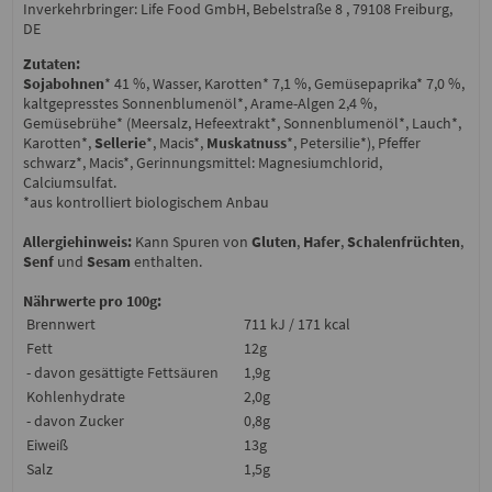
Inverkehrbringer: Life Food GmbH, Bebelstraße 8 , 79108 Freiburg,
DE
Zutaten:
Sojabohnen
* 41 %, Wasser, Karotten* 7,1 %, Gemüsepaprika* 7,0 %,
kaltgepresstes Sonnenblumenöl*, Arame-Algen 2,4 %,
Gemüsebrühe* (Meersalz, Hefeextrakt*, Sonnenblumenöl*, Lauch*,
Karotten*,
Sellerie
*, Macis*,
Muskatnuss
*, Petersilie*), Pfeffer
schwarz*, Macis*, Gerinnungsmittel: Magnesiumchlorid,
Calciumsulfat.
*aus kontrolliert biologischem Anbau
Allergiehinweis:
Kann Spuren von
Gluten
,
Hafer
,
Schalenfrüchten
,
Senf
und
Sesam
enthalten.
Nährwerte pro 100g:
Brennwert
711 kJ / 171 kcal
Fett
12g
- davon gesättigte Fettsäuren
1,9g
Kohlenhydrate
2,0g
- davon Zucker
0,8g
Eiweiß
13g
Salz
1,5g